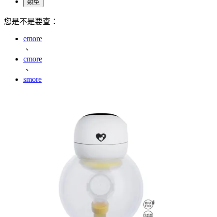
類型
您是不是要查：
emore
、
cmore
、
smore