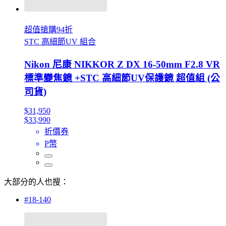
超值搶購94折
STC 高細節UV 組合
Nikon 尼康 NIKKOR Z DX 16-50mm F2.8 VR
標準變焦鏡 +STC 高細節UV保護鏡 超值組 (公
司貨)
$31,950
$33,990
折價券
P幣
大部分的人也搜：
#18-140