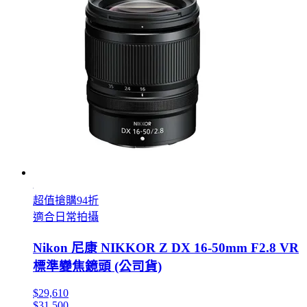
超值搶購94折
適合日常拍攝
Nikon 尼康 NIKKOR Z DX 16-50mm F2.8 VR
標準變焦鏡頭 (公司貨)
$29,610
$31,500