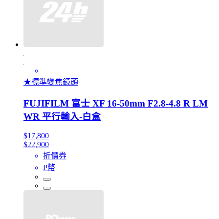
★標準變焦鏡頭
FUJIFILM 富士 XF 16-50mm F2.8-4.8 R LM
WR 平行輸入-白盒
$17,800
$22,900
折價券
P幣