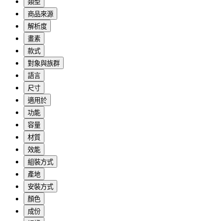
類型
商品來源
解析度
畫素
款式
對象與族群
語言
尺寸
適用於
功能
容量
材質
效能
組裝方式
產地
安裝方式
顏色
成份