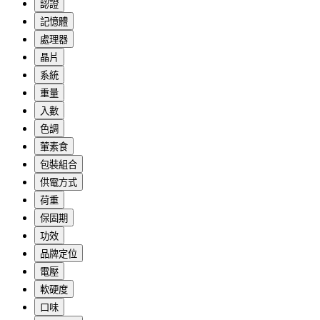
認證
記憶體
處理器
晶片
系統
重量
入數
色調
葷素食
包裝組合
供電方式
荷重
保固期
功效
品牌定位
電壓
軟硬度
口味