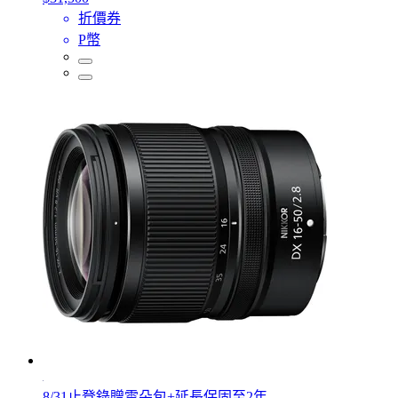
折價券
P幣
8/31止登錄贈雲朵包+延長保固至2年