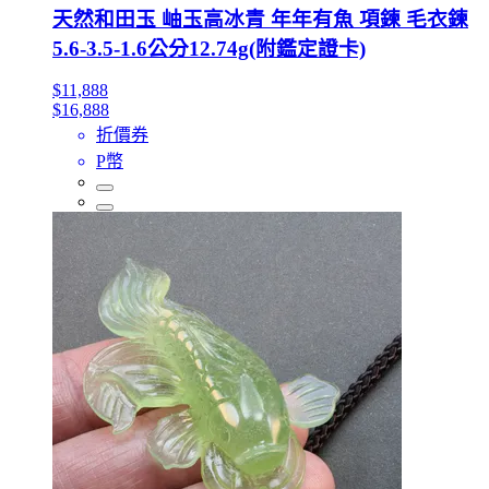
天然和田玉 岫玉高冰青 年年有魚 項鍊 毛衣鍊
5.6-3.5-1.6公分12.74g(附鑑定證卡)
$11,888
$16,888
折價券
P幣