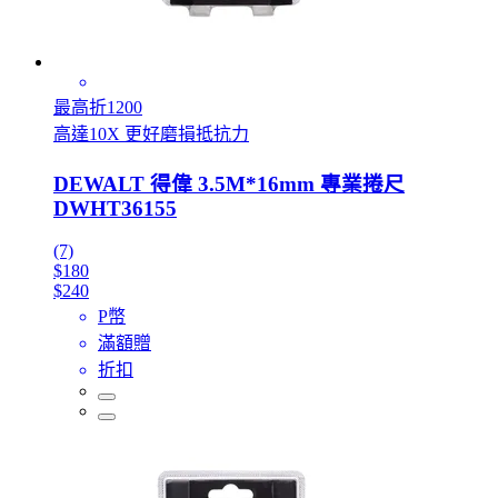
最高折1200
高達10X 更好磨損抵抗力
DEWALT 得偉 3.5M*16mm 專業捲尺
DWHT36155
(7)
$180
$240
P幣
滿額贈
折扣