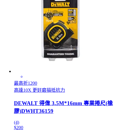
最高折1200
高達10X 更好磨損抵抗力
DEWALT 得偉 3.5M*16mm 專業捲尺(橡
膠)DWHT36159
(4)
$200