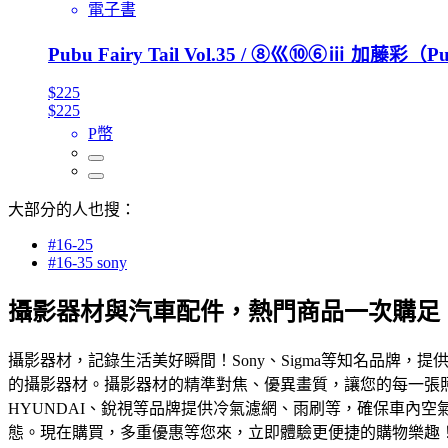
電子書
Pubu Fairy Tail Vol.35 / ⑧巛⑩⑥ⅲ 加藤彩
$225
$225
P幣
大部分的人也搜：
#16-25
#16-35 sony
攝影器材與汽車配件，熱門商品一次購足
攝影器材，記錄生活美好瞬間！Sony、Sigma等知名品
的攝影器材。攝影器材的精準對焦、優異畫質，讓您的每一張
HYUNDAI、銳視等品牌提供冷氣濾網、雨刷等，確保車內
態。現在購買，多重優惠等您來，立即體驗更便捷的購物樂趣