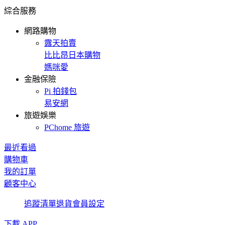
綜合服務
網路購物
露天拍賣
比比昂日本購物
媽咪愛
金融保險
Pi 拍錢包
易安網
旅遊娛樂
PChome 旅遊
最近看過
購物車
我的訂單
顧客中心
追蹤清單
退貨
會員設定
下載 APP