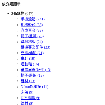
依分類顯示
24h購物 (647)
手機殼貼
(241)
相機鏡頭
(38)
汽車百貨
(33)
襪子/童襪
(26)
塗料地板
(24)
相機專業配件
(23)
充電/傳輸
(21)
童鞋
(19)
運動鞋
(16)
筆電周邊/配件
(13)
櫃子/層架
(13)
鞋材
(13)
Nikon旗艦館
(11)
床架
(9)
DIY電腦
(9)
線材
(8)