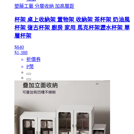
塑藤工藝 分層收納 加高層距
杯架 桌上收納架 置物架 收納架 茶杯架 奶油風
杯架 復古杯架 廚房 家用 馬克杯架瀝水杯架 單
層杯架
$840
$1,388
折價券
P幣