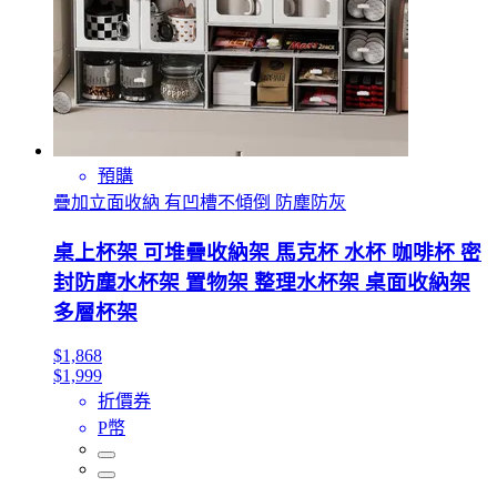
預購
疊加立面收納 有凹槽不傾倒 防塵防灰
桌上杯架 可堆疊收納架 馬克杯 水杯 咖啡杯 密
封防塵水杯架 置物架 整理水杯架 桌面收納架
多層杯架
$1,868
$1,999
折價券
P幣