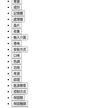
重量
成份
記憶體
處理器
晶片
荷重
輸入介面
香味
安裝方式
口味
色調
功效
來源
認證
能源標章
控制方式
保固期
保固種類