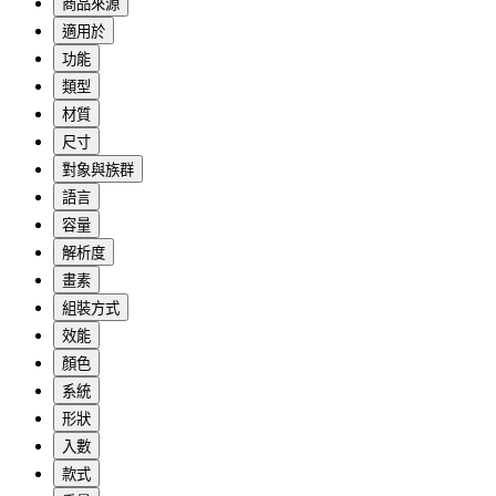
商品來源
適用於
功能
類型
材質
尺寸
對象與族群
語言
容量
解析度
畫素
組裝方式
效能
顏色
系統
形狀
入數
款式