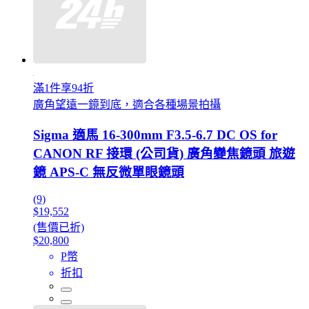
滿1件享94折
廣角望遠一鏡到底，適合各種場景拍攝
Sigma 適馬 16-300mm F3.5-6.7 DC OS for
CANON RF 接環 (公司貨) 廣角變焦鏡頭 旅遊
鏡 APS-C 無反微單眼鏡頭
(9)
$19,552
(售價已折)
$20,800
P幣
折扣