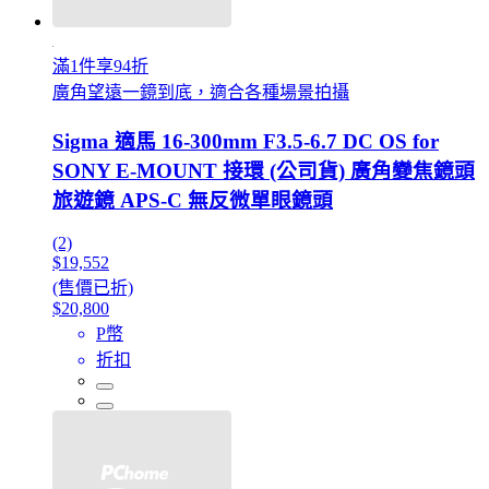
滿1件享94折
廣角望遠一鏡到底，適合各種場景拍攝
Sigma 適馬 16-300mm F3.5-6.7 DC OS for
SONY E-MOUNT 接環 (公司貨) 廣角變焦鏡頭
旅遊鏡 APS-C 無反微單眼鏡頭
(2)
$19,552
(售價已折)
$20,800
P幣
折扣