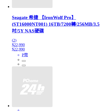
Seagate 希捷 【IronWolf Pro】
(ST16000NT001) 16TB/7200轉/256MB/3.5
吋/5Y NAS硬碟
(2)
$22,990
$22,990
P幣