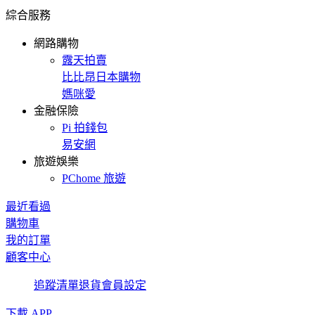
綜合服務
網路購物
露天拍賣
比比昂日本購物
媽咪愛
金融保險
Pi 拍錢包
易安網
旅遊娛樂
PChome 旅遊
最近看過
購物車
我的訂單
顧客中心
追蹤清單
退貨
會員設定
下載 APP