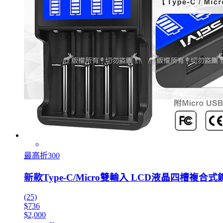
最高折300
新款Type-C/Micro雙輸入 LCD液晶四槽複合式鎳氫
(25)
$736
$2,000