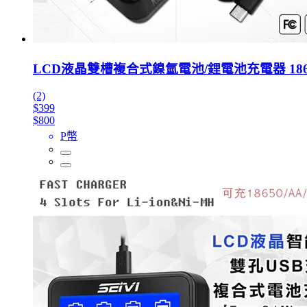
LCD液晶雙槽複合式鎳氫電池/鋰電池充電器 18650 1
(2)
$399
$800
P幣