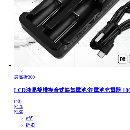
最高折300
LCD液晶雙槽複合式鎳氫電池/鋰電池充電器 18650 1
(48)
$426
$580
P幣
折扣