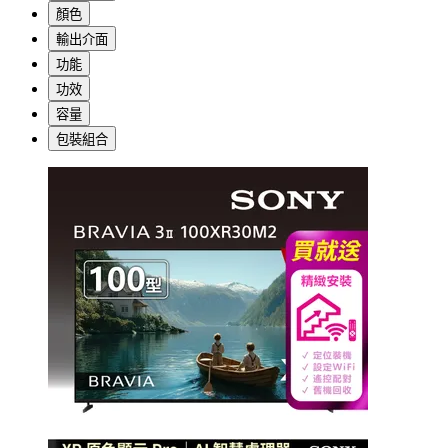
顏色
輸出介面
功能
功效
容量
包裝組合