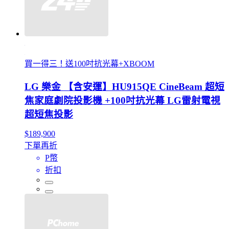
買一得三！送100吋抗光幕+XBOOM
LG 樂金 【含安運】HU915QE CineBeam 超短
焦家庭劇院投影機 +100吋抗光幕 LG雷射電視
超短焦投影
$189,900
下單再折
P幣
折扣