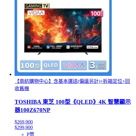
【南紡購物中心】含基本運送(偏遠另計)+拆箱定位+回
收舊機
TOSHIBA 東芝 100型《QLED》4K 智慧顯示
器100Z670NP
$269,900
$299,900
P幣