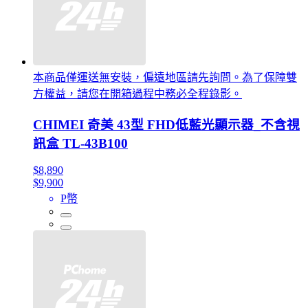
本商品僅運送無安裝，偏遠地區請先詢問。為了保障雙
方權益，請您在開箱過程中務必全程錄影。
CHIMEI 奇美 43型 FHD低藍光顯示器_不含視
訊盒 TL-43B100
$8,890
$9,900
P幣