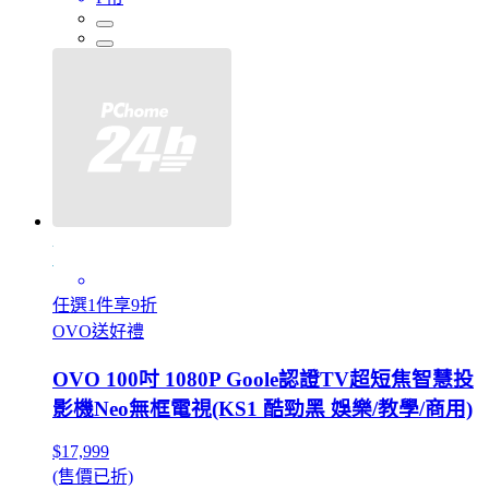
任選1件享9折
OVO送好禮
OVO 100吋 1080P Goole認證TV超短焦智慧投
影機Neo無框電視(KS1 酷勁黑 娛樂/教學/商用)
$17,999
(售價已折)