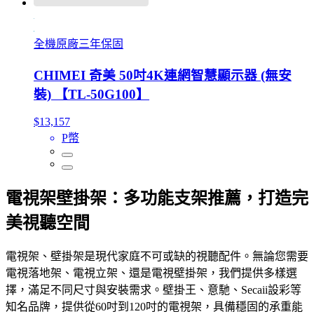
全機原廠三年保固
CHIMEI 奇美 50吋4K連網智慧顯示器 (無安
裝) 【TL-50G100】
$13,157
P幣
電視架壁掛架：多功能支架推薦，打造完
美視聽空間
電視架、壁掛架是現代家庭不可或缺的視聽配件。無論您需要
電視落地架、電視立架、還是電視壁掛架，我們提供多樣選
擇，滿足不同尺寸與安裝需求。壁掛王、意馳、Secaii設彩等
知名品牌，提供從60吋到120吋的電視架，具備穩固的承重能