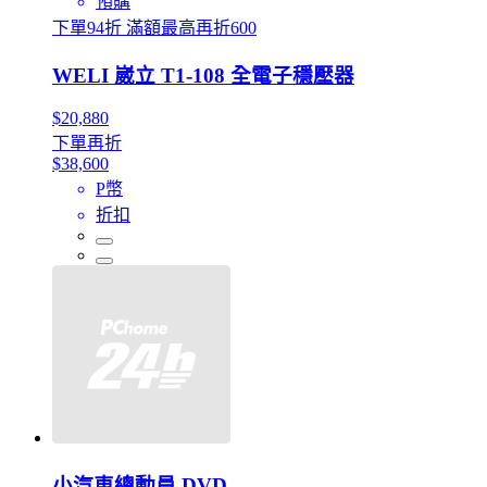
預購
下單94折 滿額最高再折600
WELI 崴立 T1-108 全電子穩壓器
$20,880
下單再折
$38,600
P幣
折扣
小汽車總動員 DVD