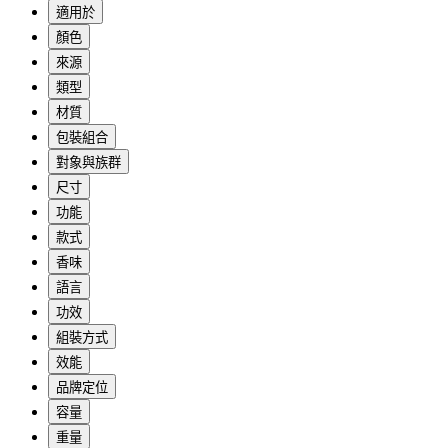
適用於
顏色
來源
類型
材質
包裝組合
對象與族群
尺寸
功能
款式
香味
語言
功效
組裝方式
效能
品牌定位
容量
重量