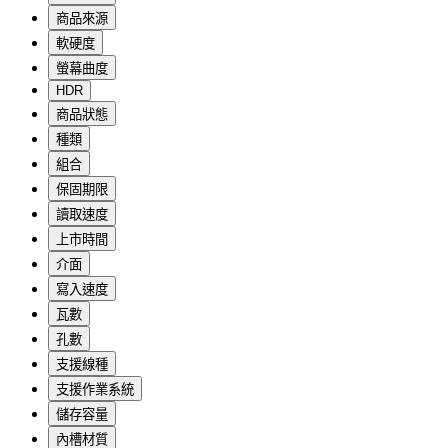
商品來源
軟硬度
螢幕曲度
HDR
商品狀態
種類
組合
保固期限
讀取速度
上市時間
介面
寫入速度
瓦數
孔數
支援線種
支援作業系統
儲存容量
內槽材質