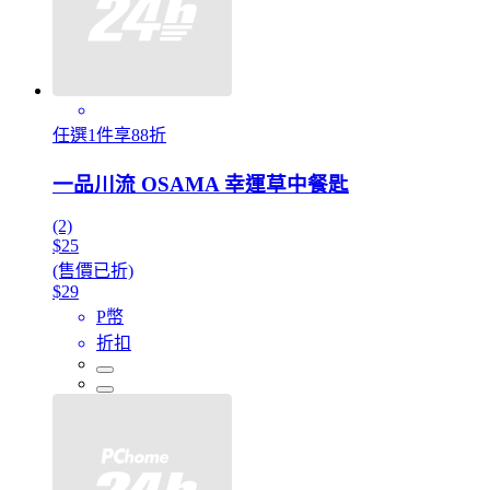
任選1件享88折
一品川流 OSAMA 幸運草中餐匙
(2)
$25
(售價已折)
$29
P幣
折扣