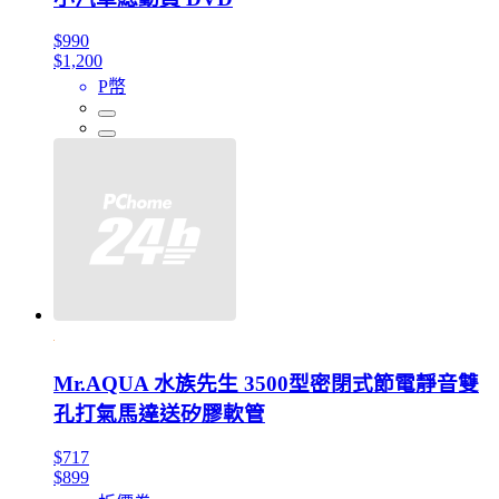
$990
$1,200
P幣
Mr.AQUA 水族先生 3500型密閉式節電靜音雙
孔打氣馬達送矽膠軟管
$717
$899