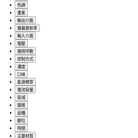
色調
畫素
輸出介面
螢幕更新率
輸入介面
電壓
適用坪數
控制方式
濃度
口味
能源標章
電池容量
區域
圖案
品種
腳位
時間
主要材質