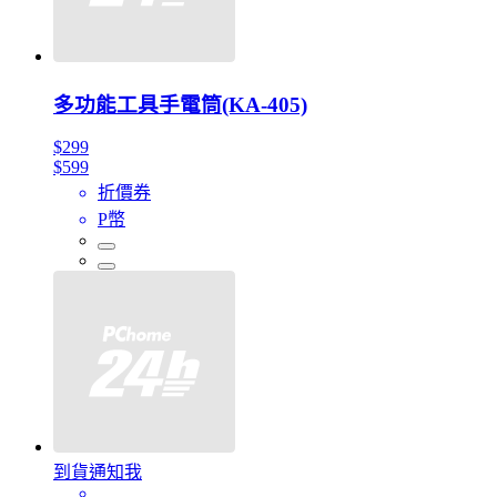
多功能工具手電筒(KA-405)
$299
$599
折價券
P幣
到貨通知我