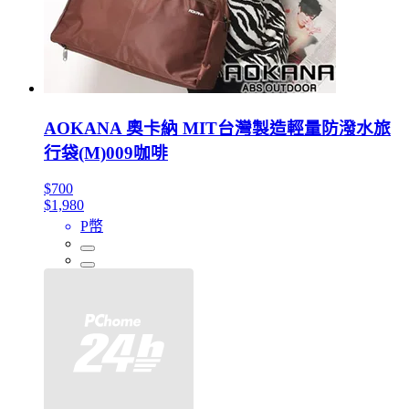
AOKANA 奧卡納 MIT台灣製造輕量防潑水旅
行袋(M)009咖啡
$700
$1,980
P幣