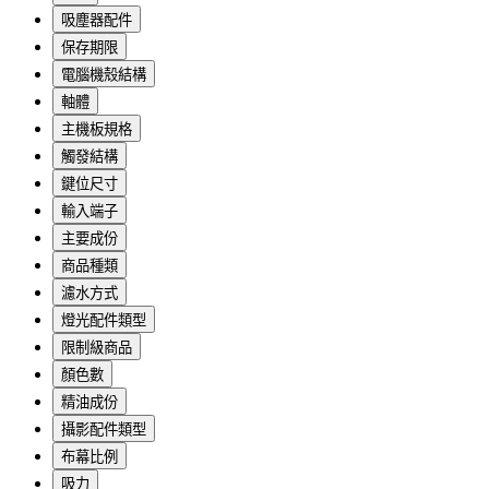
吸塵器配件
保存期限
電腦機殼結構
軸體
主機板規格
觸發結構
鍵位尺寸
輸入端子
主要成份
商品種類
濾水方式
燈光配件類型
限制級商品
顏色數
精油成份
攝影配件類型
布幕比例
吸力