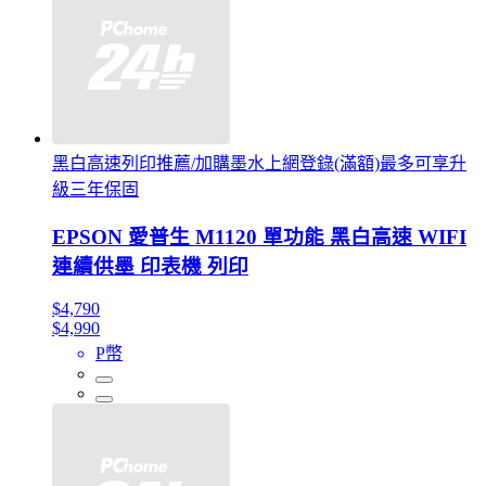
黑白高速列印推薦/加購墨水上網登錄(滿額)最多可享升
級三年保固
EPSON 愛普生 M1120 單功能 黑白高速 WIFI
連續供墨 印表機 列印
$4,790
$4,990
P幣