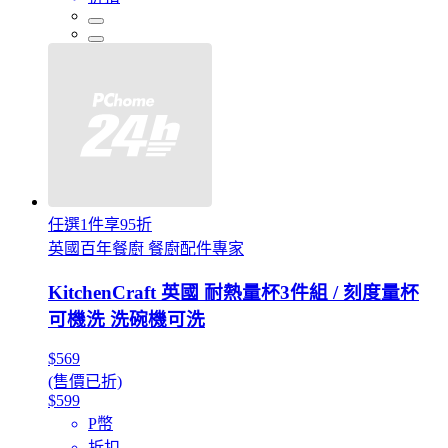
任選1件享95折
英國百年餐廚 餐廚配件專家
KitchenCraft 英國 耐熱量杯3件組 / 刻度量杯
可機洗 洗碗機可洗
$569
(售價已折)
$599
P幣
折扣