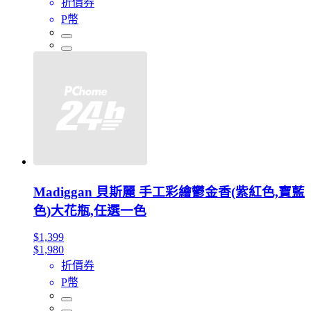
折價券
P幣
Madiggan 貝斯麗 手工彩繪鬱金香(紫紅色,寶藍
色)大花瓶,任選一色
$1,399
$1,980
折價券
P幣