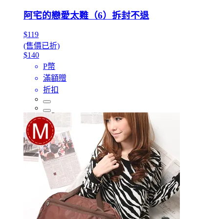
阿宅的戀愛太難（6）拆封不退
$119
(售價已折)
$140
P幣
滿額贈
折扣