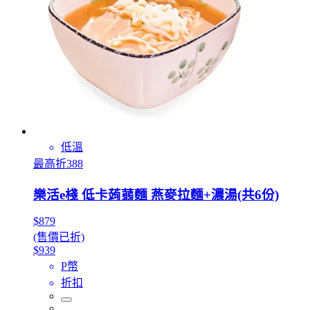
低溫
最高折388
樂活e棧 低卡蒟蒻麵 燕麥拉麵+濃湯(共6份)
$879
(售價已折)
$939
P幣
折扣