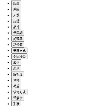
版型
系統
入數
認證
晶片
保固期
處理器
記憶體
安裝方式
保固種類
成份
產地
解析度
罩杯
荷重
供電方式
葷素食
形狀