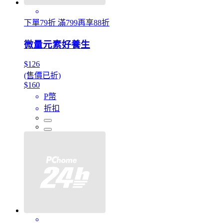
下單79折 滿799再享88折
微量元素好養生
$126
(售價已折)
$160
P幣
折扣