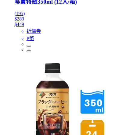
啡寶特瓶350ml (12入/箱)
(195)
$289
$449
折價券
P幣