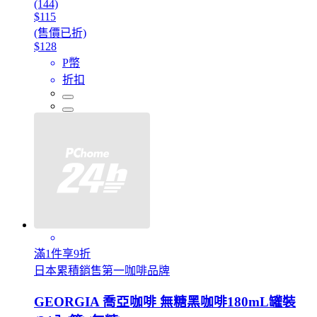
(144)
$115
(售價已折)
$128
P幣
折扣
滿1件享9折
日本累積銷售第一咖啡品牌
GEORGIA 喬亞咖啡 無糖黑咖啡180mL罐裝