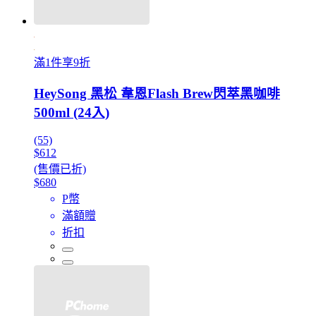
滿1件享9折
HeySong 黑松 韋恩Flash Brew閃萃黑咖啡
500ml (24入)
(55)
$612
(售價已折)
$680
P幣
滿額贈
折扣