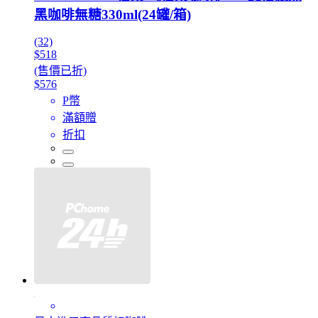
黑咖啡無糖330ml(24罐/箱)
(32)
$518
(售價已折)
$576
P幣
滿額贈
折扣