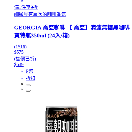
滿1件享9折
細緻具有層次的咖啡香氣
GEORGIA 喬亞咖啡 【 喬亞】滴濾無糖黑咖啡
寶特瓶350ml (24入/箱)
(1516)
$575
(售價已折)
$639
P幣
折扣