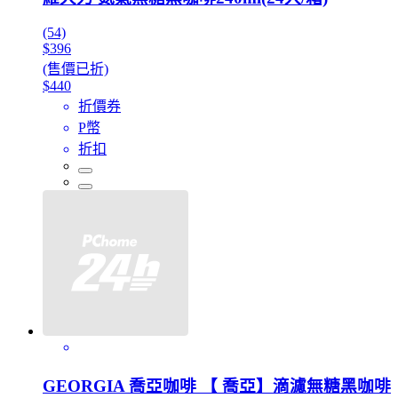
(54)
$396
(售價已折)
$440
折價券
P幣
折扣
GEORGIA 喬亞咖啡 【 喬亞】滴濾無糖黑咖啡