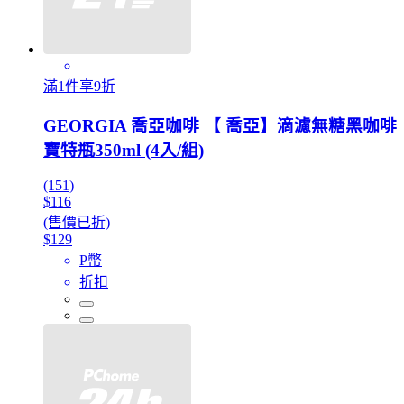
滿1件享9折
GEORGIA 喬亞咖啡 【 喬亞】滴濾無糖黑咖啡
寶特瓶350ml (4入/組)
(151)
$116
(售價已折)
$129
P幣
折扣