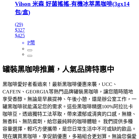
Vilson 米森 好菌搖搖-有機冰萃黑咖啡(3gx14
包/盒)
(29)
$327
$425
P幣
罐裝黑咖啡推薦，人氣品牌特惠中
黑咖啡愛好者看過來！最新黑咖啡優惠來襲，UCC、
CAFE!N、GEORGIA等熱門品牌罐裝黑咖啡，讓您隨時隨地
享受香醇。無論是早晨提神、午後小憩，還是辦公室工作，一
罐黑咖啡就能滿足您的需求。這些黑咖啡精選100%阿拉比卡
咖啡豆，透過獨特工法萃取，帶來濃郁或清爽的口感，無糖、
無香料、無防腐劑，給您最純粹的咖啡體驗。 我們提供多種
容量選擇，輕巧方便攜帶，是您日常生活中不可或缺的飲品。
現在購買黑咖啡，享促銷優惠，多箱組合更划算。無論您偏愛