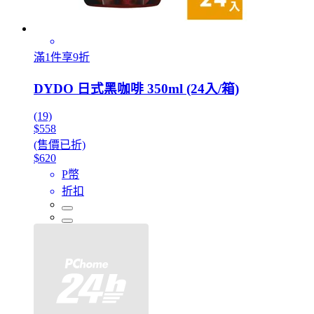
滿1件享9折
DYDO 日式黑咖啡 350ml (24入/箱)
(19)
$558
(售價已折)
$620
P幣
折扣