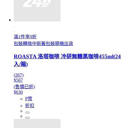
滿1件享9折
包裝轉換中新舊包裝隨機出貨
ROASTA 洛塔咖啡 冷研無糖黑咖啡455ml(24
入/箱)
(267)
$567
(售價已折)
$630
P幣
折扣