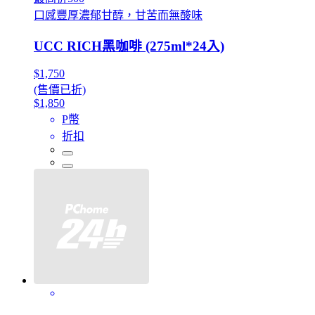
口感豐厚濃郁甘醇，甘苦而無酸味
UCC RICH黑咖啡 (275ml*24入)
$1,750
(售價已折)
$1,850
P幣
折扣