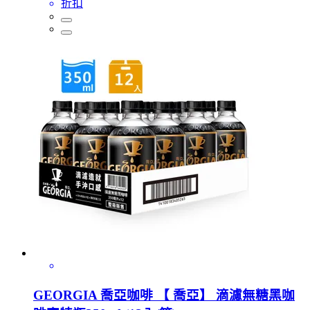
折扣
GEORGIA 喬亞咖啡 【 喬亞】 滴濾無糖黑咖