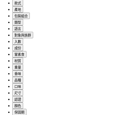
款式
產地
包裝組合
類型
語言
對象與族群
入數
成份
葷素食
材質
重量
香味
品種
口味
尺寸
認證
顏色
保固期