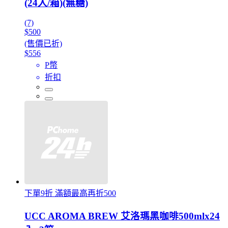
(24入/箱)(無糖)
(7)
$500
(售價已折)
$556
P幣
折扣
下單9折 滿額最高再折500
UCC AROMA BREW 艾洛瑪黑咖啡500mlx24