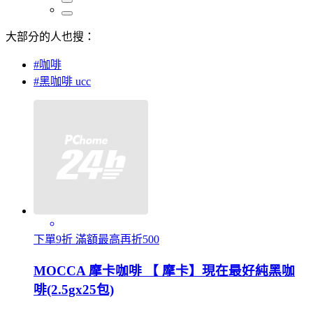
大部分的人也搜：
#咖啡
#黑咖啡 ucc
下單9折 滿額最高再折500
MOCCA 摩卡咖啡 【 摩卡】現在最好純黑咖
啡(2.5gx25包)