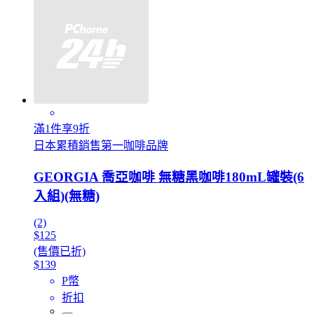
滿1件享9折
日本累積銷售第一咖啡品牌
GEORGIA 喬亞咖啡 無糖黑咖啡180mL罐裝(6
入組)(無糖)
(2)
$125
(售價已折)
$139
P幣
折扣