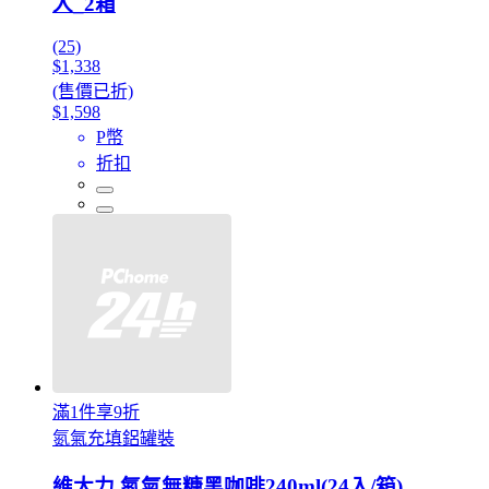
入_2箱
(25)
$1,338
(售價已折)
$1,598
P幣
折扣
滿1件享9折
氮氣充填鋁罐裝
維大力 氮氣無糖黑咖啡240ml(24入/箱)