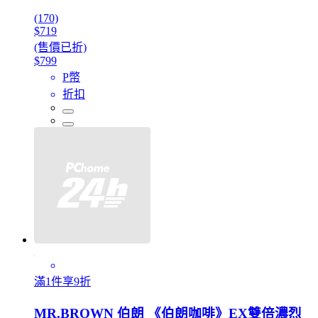
(170)
$719
(售價已折)
$799
P幣
折扣
滿1件享9折
MR.BROWN 伯朗 《伯朗咖啡》EX雙倍濃烈