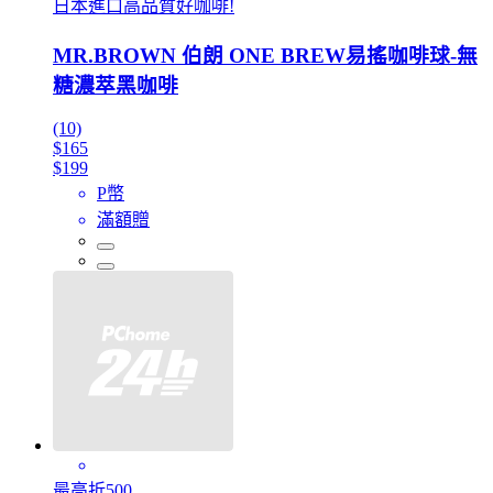
日本進口高品質好咖啡!
MR.BROWN 伯朗 ONE BREW易搖咖啡球-無
糖濃萃黑咖啡
(10)
$165
$199
P幣
滿額贈
最高折500