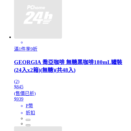
滿1件享9折
GEORGIA 喬亞咖啡 無糖黑咖啡180mL罐裝
(24入x2箱)(無糖)(共48入)
(2)
$845
(售價已折)
$939
P幣
折扣