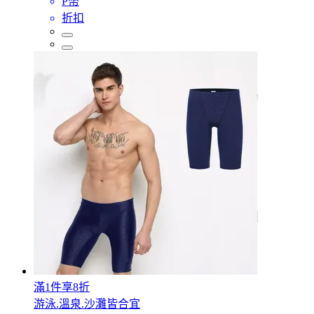
P幣
折扣
滿1件享8折
游泳.溫泉.沙灘皆合宜