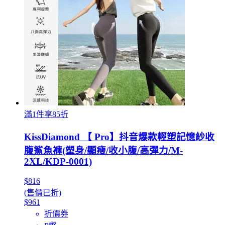
滿1件享85折
KissDiamond 【 Pro】抖音爆款輕塑記憶紗收
腹鯊魚褲(塑身/顯瘦/收小腹/高彈力/M-
2XL/KDP-0001)
$816
(售價已折)
$961
折價券