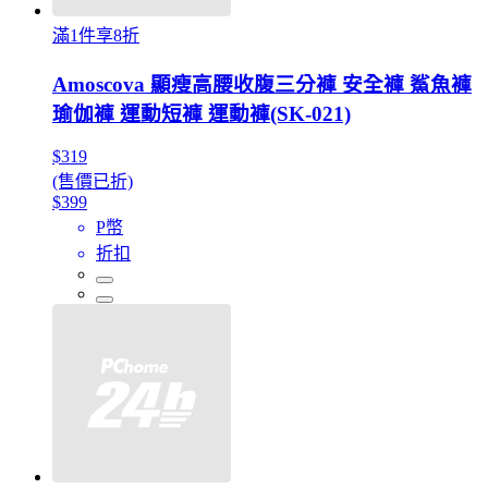
滿1件享8折
Amoscova 顯瘦高腰收腹三分褲 安全褲 鯊魚褲
瑜伽褲 運動短褲 運動褲(SK-021)
$319
(售價已折)
$399
P幣
折扣