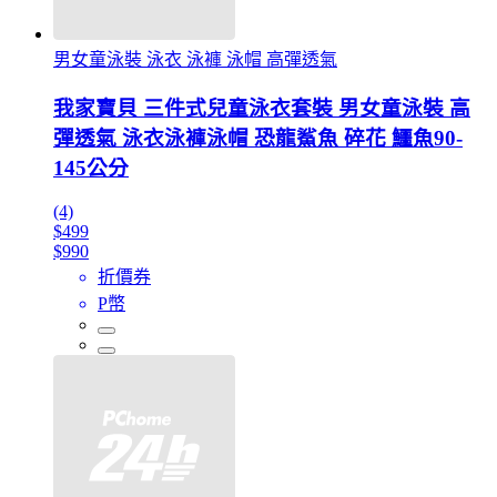
男女童泳裝 泳衣 泳褲 泳帽 高彈透氣
我家寶貝 三件式兒童泳衣套裝 男女童泳裝 高
彈透氣 泳衣泳褲泳帽 恐龍鯊魚 碎花 鱷魚90-
145公分
(4)
$499
$990
折價券
P幣