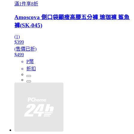
滿1件享8折
Amoscova 側口袋顯瘦高腰五分褲 瑜珈褲 鯊魚
褲(SK-045)
(1)
$399
(售價已折)
$499
P幣
折扣