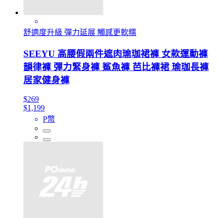
舒適度升級 彈力延展 觸感更軟糯
SEEYU 高腰假兩件遮肉瑜珈裙褲 女款運動褲
韻律褲 彈力緊身褲 鯊魚褲 芭比褲裙 瑜珈長褲
居家健身褲
$269
$1,199
P幣