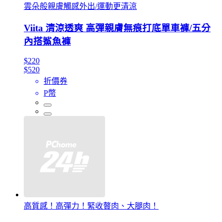
雲朵般親膚觸感外出/運動更清涼
Viita 清涼透爽 高彈親膚無痕打底單車褲/五分
內搭鯊魚褲
$220
$520
折價券
P幣
高質感！高彈力！緊收贅肉、大腿肉！