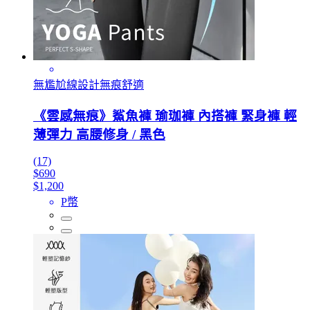
無尷尬線設計無痕舒適
《雲感無痕》鯊魚褲 瑜珈褲 內搭褲 緊身褲 輕
薄彈力 高腰修身 / 黑色
(17)
$690
$1,200
P幣