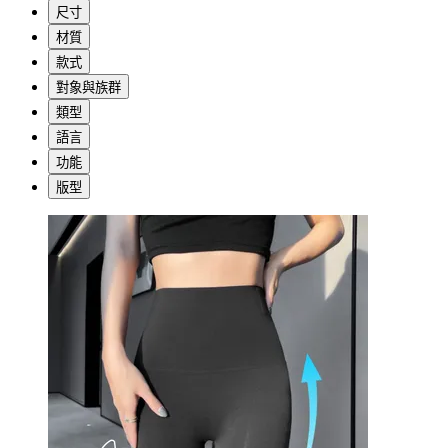
尺寸
材質
款式
對象與族群
類型
語言
功能
版型