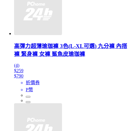
高彈力超薄瑜珈褲 3色(L-XL可選) 九分褲 內搭
褲 緊身褲 女褲 鯊魚皮瑜珈褲
(4)
$259
$790
折價券
P幣