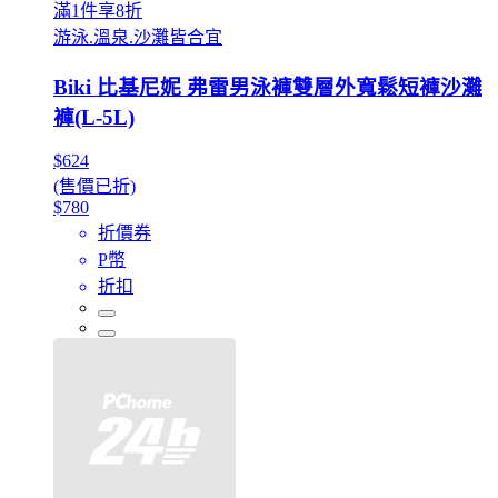
滿1件享8折
游泳.溫泉.沙灘皆合宜
Biki 比基尼妮 弗雷男泳褲雙層外寬鬆短褲沙灘
褲(L-5L)
$624
(售價已折)
$780
折價券
P幣
折扣