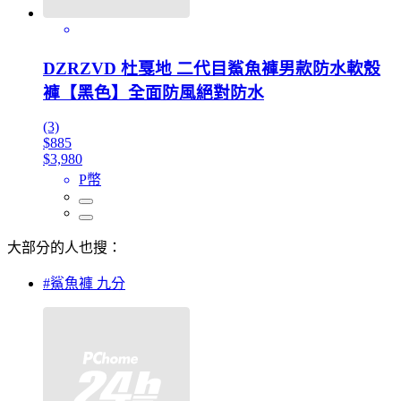
DZRZVD 杜戛地 二代目鯊魚褲男款防水軟殼
褲【黑色】全面防風絕對防水
(3)
$885
$3,980
P幣
大部分的人也搜：
#鯊魚褲 九分