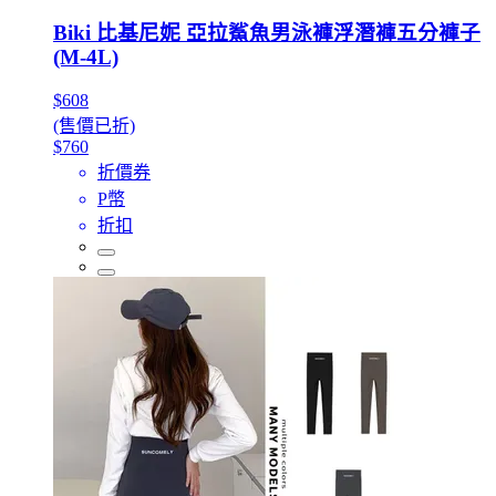
Biki 比基尼妮 亞拉鯊魚男泳褲浮潛褲五分褲子
(M-4L)
$608
(售價已折)
$760
折價券
P幣
折扣