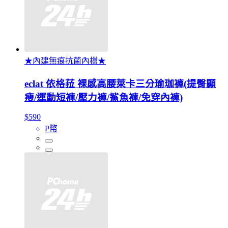
★內建無痕抗菌內檔★
eclat 依格菈 裸感高腰萊卡三分瑜珈褲(提臀顯
瘦/運動短褲/壓力褲/鯊魚褲/免穿內褲)
$590
P幣