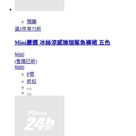
預購
滿1件享75折
Mini嚴選 冰絲涼感瑜珈鯊魚褲裙 五色
$660
(售價已折)
$880
P幣
折扣