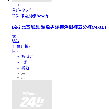
滿1件享8折
游泳.溫泉.沙灘皆合宜
Biki 比基尼妮 鯊魚男泳褲浮潛褲五分褲(M-3L)
(8)
$624
(售價已折)
$780
折價券
P幣
折扣