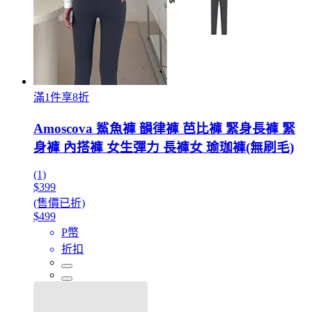
滿1件享8折
Amoscova 鯊魚褲 韻律褲 芭比褲 緊身長褲 緊
身褲 內搭褲 女生彈力 長褲女 瑜珈褲(無刷毛)
(1)
$399
(售價已折)
$499
P幣
折扣