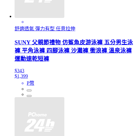
舒適透氣 彈力有型 任意拉伸
SUNY 父親節禮物 仿鯊魚皮游泳褲 五分男生泳
褲 平角泳褲 四腳泳褲 沙灘褲 衝浪褲 溫泉泳褲
運動速乾短褲
$343
$1,399
P幣