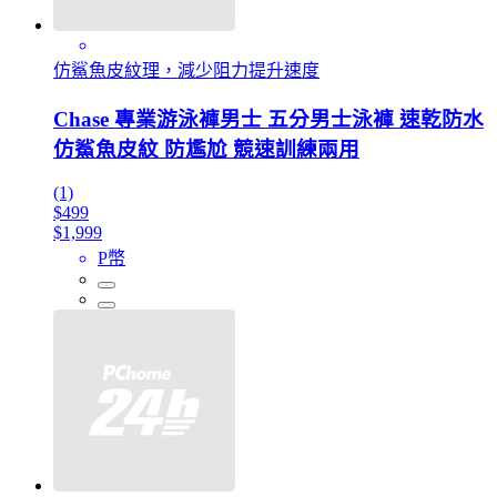
仿鯊魚皮紋理，減少阻力提升速度
Chase 專業游泳褲男士 五分男士泳褲 速乾防水
仿鯊魚皮紋 防尷尬 競速訓練兩用
(1)
$499
$1,999
P幣