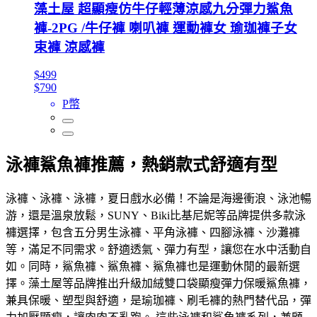
藻土屋 超顯瘦仿牛仔輕薄涼感九分彈力鯊魚
褲-2PG /牛仔褲 喇叭褲 運動褲女 瑜珈褲子女
束褲 涼感褲
$499
$790
P幣
泳褲鯊魚褲推薦，熱銷款式舒適有型
泳褲、泳褲、泳褲，夏日戲水必備！不論是海邊衝浪、泳池暢
游，還是溫泉放鬆，SUNY、Biki比基尼妮等品牌提供多款泳
褲選擇，包含五分男生泳褲、平角泳褲、四腳泳褲、沙灘褲
等，滿足不同需求。舒適透氣、彈力有型，讓您在水中活動自
如。同時，鯊魚褲、鯊魚褲、鯊魚褲也是運動休閒的最新選
擇。藻土屋等品牌推出升級加絨雙口袋顯瘦彈力保暖鯊魚褲，
兼具保暖、塑型與舒適，是瑜珈褲、刷毛褲的熱門替代品，彈