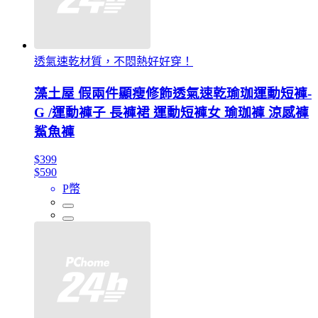
透氣速乾材質，不悶熱好好穿！
藻土屋 假兩件顯瘦修飾透氣速乾瑜珈運動短褲-
G /運動褲子 長褲裙 運動短褲女 瑜珈褲 涼感褲
鯊魚褲
$399
$590
P幣