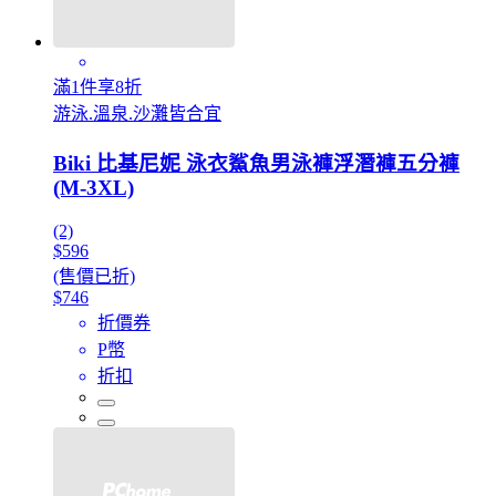
滿1件享8折
游泳.溫泉.沙灘皆合宜
Biki 比基尼妮 泳衣鯊魚男泳褲浮潛褲五分褲
(M-3XL)
(2)
$596
(售價已折)
$746
折價券
P幣
折扣