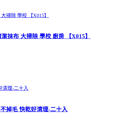
清潔抹布 大掃除 學校 廚房 【X015】
吸水不掉毛 快乾好清理-二十入