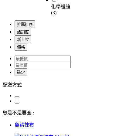
化學纖維
(3)
推薦排序
熱銷度
新上架
價格
確定
配送方式
您是不是要查 :
魚鱗抹布