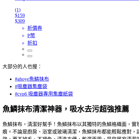
(1)
$159
$309
折價券
P幣
折扣
大部分的人也搜：
#ahoye魚鱗抹布
#吸塵器集塵袋
#cvp6 吸塵器專用集塵紙袋
魚鱗抹布清潔神器，吸水去污超強推薦
魚鱗抹布，清潔好幫手！魚鱗抹布以其獨特的魚鱗格織面，實
痕。不論是廚房、浴室或玻璃清潔，魚鱗抹布都能輕鬆應對，讓您的