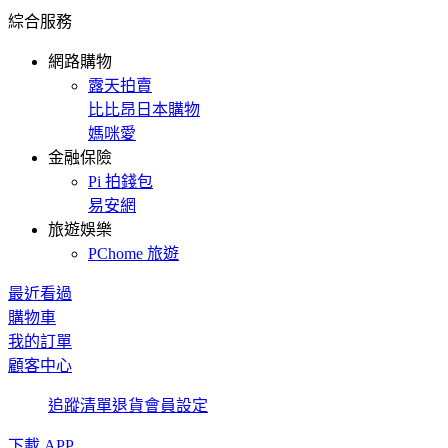
綜合服務
網路購物
露天拍賣
比比昂日本購物
媽咪愛
金融保險
Pi 拍錢包
易安網
旅遊娛樂
PChome 旅遊
最近看過
購物車
我的訂單
顧客中心
追蹤清單
退貨
會員設定
下載 APP