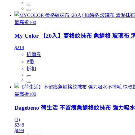
最高折100
My Color 【20入】菱格紋抹布 魚鱗格 玻璃布 
$219
折價券
P幣
折扣
最高折100
Dagebeno 荷生活 不留痕魚鱗格紋抹布 強力
(1)
$348
$699