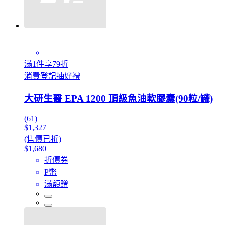
滿1件享79折
消費登記抽好禮
大研生醫 EPA 1200 頂級魚油軟膠囊(90粒/罐)
(61)
$1,327
(售價已折)
$1,680
折價券
P幣
滿額贈