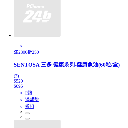
滿2300折250
SENTOSA 三多 健康系列-健康魚油(60粒/盒)
(3)
$520
$695
P幣
滿額贈
折扣