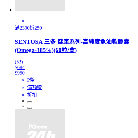
滿2300折250
SENTOSA 三多 健康系列-高純度魚油軟膠囊
(Omega-385%)(60粒/盒)
(53)
$684
$950
P幣
滿額贈
折扣