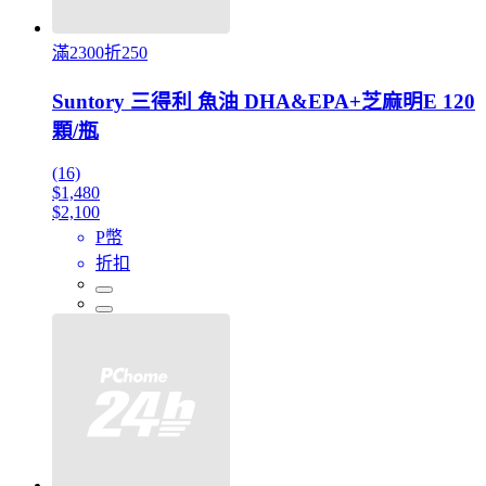
滿2300折250
Suntory 三得利 魚油 DHA&EPA+芝麻明E 120
顆/瓶
(16)
$1,480
$2,100
P幣
折扣