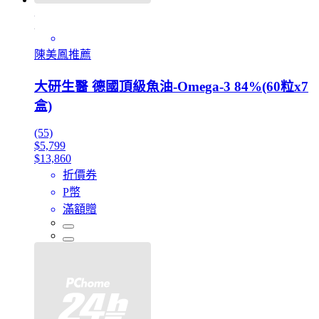
陳美鳳推薦
大研生醫 德國頂級魚油-Omega-3 84%(60粒x7
盒)
(55)
$5,799
$13,860
折價券
P幣
滿額贈