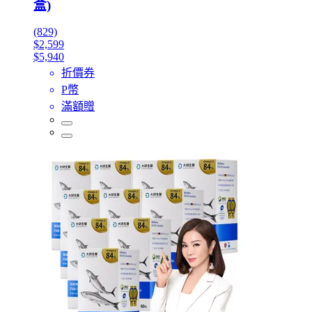
盒)
(829)
$2,599
$5,940
折價券
P幣
滿額贈