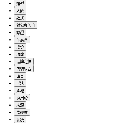
類型
入數
款式
對象與族群
認證
葷素食
成份
功效
品牌定位
包裝組合
語言
形狀
產地
適用於
來源
軟硬度
系統