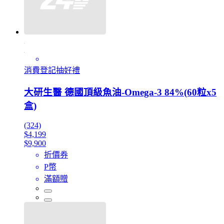
消費登記抽好禮
大研生醫 德國頂級魚油-Omega-3 84%(60粒x5
盒)
(324)
$4,199
$9,900
折價券
P幣
滿額贈