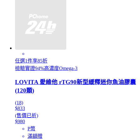
任選1件享85折
檢驗實證94%高濃度Omega-3
LOVITA 愛維他 rTG90新型緩釋迷你魚油膠囊
(120顆)
(18)
$833
(售價已折)
$980
P幣
滿額贈