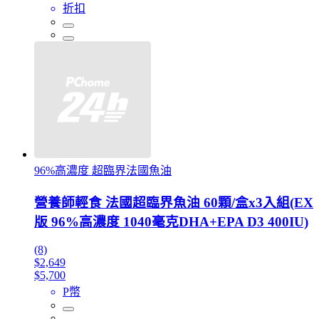
折扣
96%高濃度 超臨界法國魚油
營養師輕食 法國超臨界魚油 60顆/盒x3入組(EX
版 96%高濃度 1040毫克DHA+EPA D3 400IU)
(8)
$2,649
$5,700
P幣