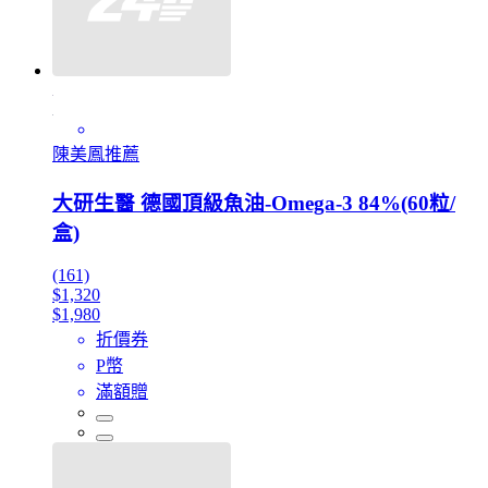
陳美鳳推薦
大研生醫 德國頂級魚油-Omega-3 84%(60粒/
盒)
(161)
$1,320
$1,980
折價券
P幣
滿額贈