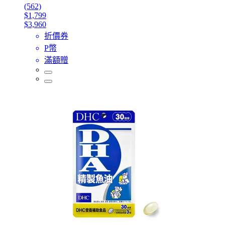
(562)
$1,799
$3,960
折價券
P幣
滿額贈