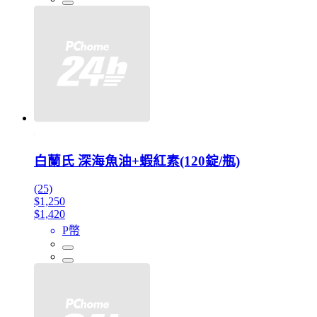
白蘭氏 深海魚油+蝦紅素(120錠/瓶)
(25)
$1,250
$1,420
P幣