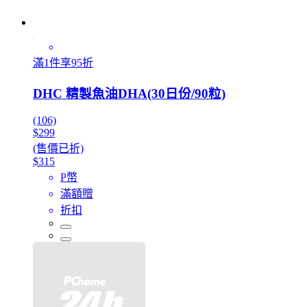
滿1件享95折
DHC 精製魚油DHA(30日份/90粒)
(106)
$299
(售價已折)
$315
P幣
滿額贈
折扣