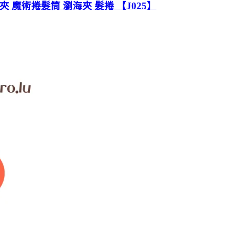
夾 魔術捲髮筒 瀏海夾 髮捲 【J025】