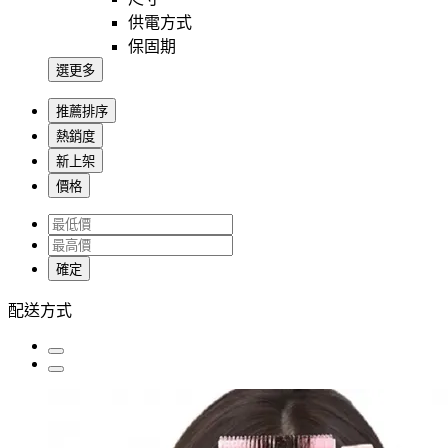
供電方式
保固期
選更多
推薦排序
熱銷度
新上架
價格
確定
配送方式