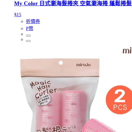
My Color 日式瀏海髮捲夾 空氣瀏海捲 蓬鬆捲髮
$15
折價券
P幣