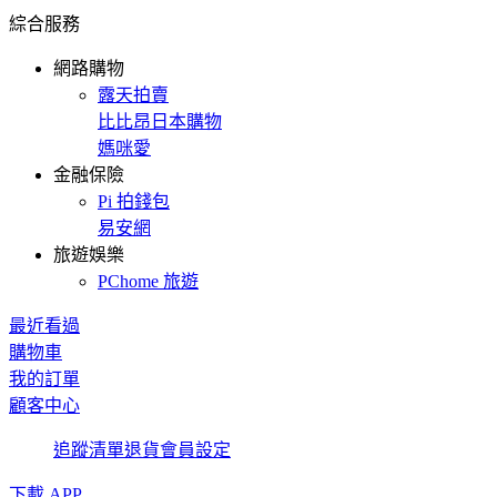
綜合服務
網路購物
露天拍賣
比比昂日本購物
媽咪愛
金融保險
Pi 拍錢包
易安網
旅遊娛樂
PChome 旅遊
最近看過
購物車
我的訂單
顧客中心
追蹤清單
退貨
會員設定
下載 APP