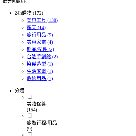
依分類顯示
24h購物 (172)
美容工具
(138)
露天
(14)
旅行用品
(9)
美容家電
(4)
飾品/配件
(2)
台隆手創館
(2)
染髮造型
(1)
生活家電
(1)
收納用品
(1)
分類
美妝保養
(154)
旅遊行程/用品
(9)