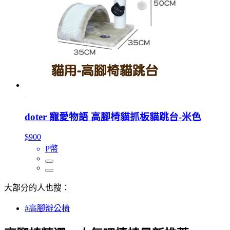
doter 寵愛物語 高腳椅貓抓板貓跳台-米色
$900
P幣
大部分的人也搜：
#高腳辦公椅