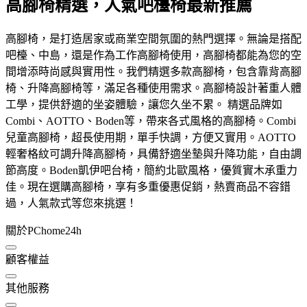
高腳椅精選，人氣吧檯椅最新推薦
高腳椅，是打造居家或商業空間氛圍的熱門選擇。無論是搭配
吧檯、中島，還是作為工作高腳椅使用，高腳椅都能為您的空
間增添時尚感與實用性。我們精選多款高腳椅，包含靠背高腳
椅、升降高腳椅等，滿足各種使用需求。高腳椅設計著重人體
工學，提供舒適的坐姿體驗，讓您久坐不累。 精選品牌如
Combi、AOTTO、Boden等，帶來各式風格的高腳椅。Combi
兒童高腳椅，超長使用期，單手快調，方便又實用。AOTTO
輕奢格紋可調升降高腳椅，具備舒適坐墊與升降功能，自由調
節高度。Boden凱伊吧台椅，簡約北歐風格，優質實木承重力
佳。現在選購高腳椅，享有多重優惠促銷，熱賣商品不容錯
過，人氣款式等您來挑選！
關於PChome24h
顧客權益
其他服務