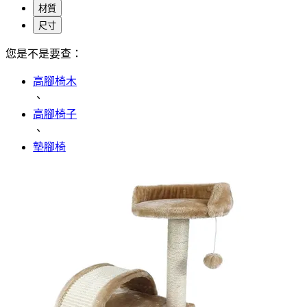
材質
尺寸
您是不是要查：
高腳椅木
、
高腳椅子
、
墊腳椅