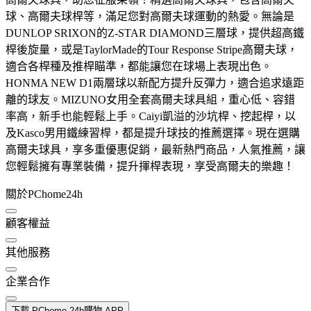
球、高爾夫球桿等，滿足您對高爾夫球運動的熱愛。無論是
DUNLOP SRIXON的Z-STAR DIAMOND三層球，提供超高鐵
桿後旋量，或是TaylorMade的Tour Response Stripe高爾夫球，
適合各桿種及推桿瞄準，都能讓您在球場上表現出色。
HONMA NEW D1兩層球以新配方提升反彈力，適合追求遠距
離的球友。MIZUNO女用全套高爾夫球具組，重心低、容錯
率高，新手也能輕鬆上手。Caiyi凱溢的沙坑桿、挖起桿，以
及Kasco男用鐵練習桿，都是提升球技的推薦選擇。現在選購
高爾夫球具，享多重優惠促銷，最新熱門商品，人氣推薦，讓
您輕鬆擁有專業裝備，提升揮桿表現，享受高爾夫的樂趣！
關於PChome24h
顧客權益
其他服務
企業合作
下載 PChome 24h購物 APP