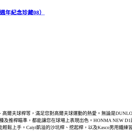
0週年紀念珍藏08）
夫球桿等，滿足您對高爾夫球運動的熱愛。無論是DUNLOP SRI
e高爾夫球，適合各桿種及推桿瞄準，都能讓您在球場上表現出色。HONMA 
能輕鬆上手。Caiyi凱溢的沙坑桿、挖起桿，以及Kasco男用