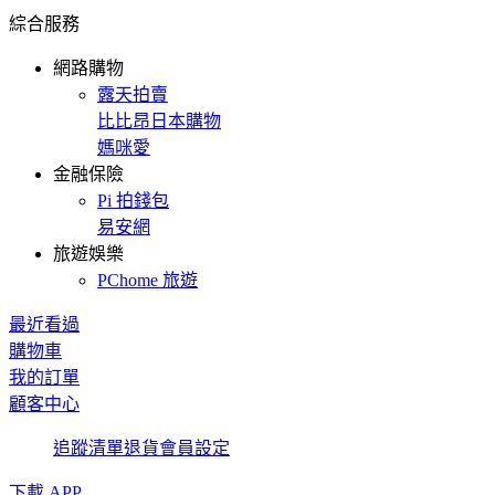
綜合服務
網路購物
露天拍賣
比比昂日本購物
媽咪愛
金融保險
Pi 拍錢包
易安網
旅遊娛樂
PChome 旅遊
最近看過
購物車
我的訂單
顧客中心
追蹤清單
退貨
會員設定
下載 APP