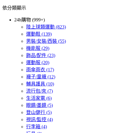
依分類顯示
24h購物 (999+)
陸上球類運動
(823)
運動鞋
(139)
男裝/女裝/西裝
(55)
機能服
(29)
飾品/配件
(23)
運動服
(20)
雨傘雨衣
(17)
襪子/童襪
(12)
輔具護具
(10)
流行包/夾
(7)
生活家電
(6)
眼鏡/墨鏡
(5)
登山健行
(5)
視訊/監控
(4)
行李箱
(4)