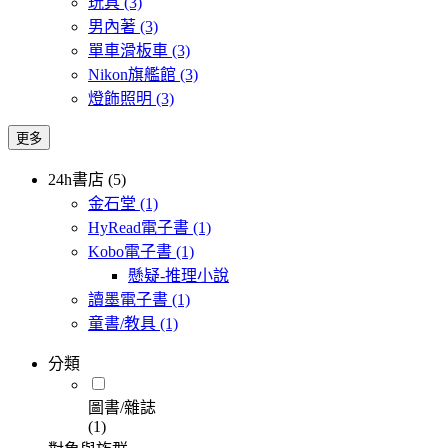
玩具
(3)
男內著
(3)
單車滑板車
(3)
Nikon旗艦館
(3)
燈飾照明
(3)
更多
24h書店 (5)
金石堂
(1)
HyRead電子書
(1)
Kobo電子書
(1)
懸疑-推理小說
讀墨電子書
(1)
童書/教具
(1)
分類
圖書/雜誌
(1)