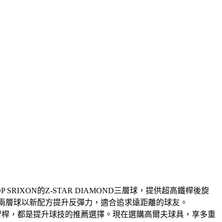
XON的Z-STAR DIAMOND三層球，提供超高鐵桿後旋
NEW D1兩層球以新配方提升反彈力，適合追求遠距離的球友。
鐵練習桿，都是提升球技的推薦選擇。現在選購高爾夫球具，享多重