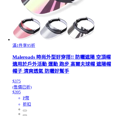
滿1件享95折
Maleroads 時尚外型好穿搭!! 防曬遮陽 空頂帽
適用於戶外活動 運動 跑步 高爾夫球帽 遮陽帽
帽子 清爽透氣 防曬好幫手
$375
(售價已折)
$395
P幣
折扣