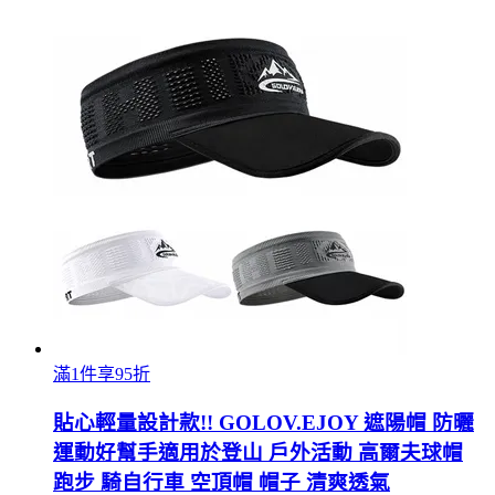
滿1件享95折
貼心輕量設計款!! GOLOV.EJOY 遮陽帽 防曬
運動好幫手適用於登山 戶外活動 高爾夫球帽
跑步 騎自行車 空頂帽 帽子 清爽透氣