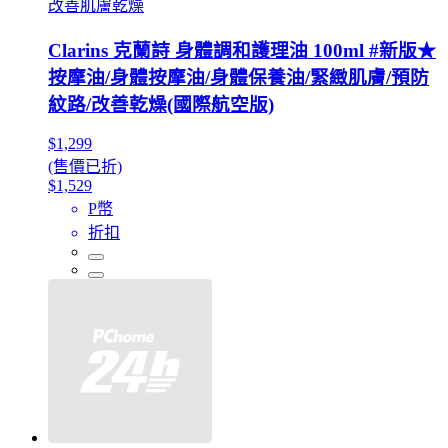
改善肌膚乾燥
Clarins 克蘭詩 身體調和護理油 100ml #新版★
按摩油/身體按摩油/身體保養油/緊緻肌膚/預防
紋路/改善乾燥(國際航空版)
$1,299
(售價已折)
$1,529
P幣
折扣