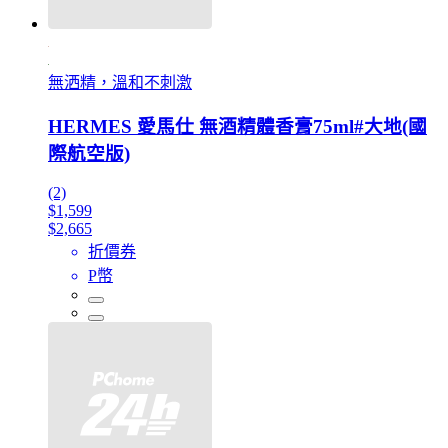
無洒精，溫和不刺激
HERMES 愛馬仕 無酒精體香膏75ml#大地(國
際航空版)
(2)
$1,599
$2,665
折價券
P幣