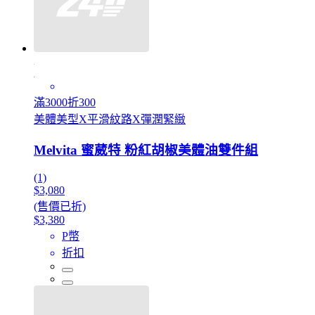
滿3000折300
美體美型X平滑紋路X彈潤緊緻
Melvita 蜜葳特 粉紅胡椒美體油雙件組
(1)
$3,080
(售價已折)
$3,380
P幣
折扣