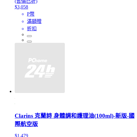
(售價已折)
$3,058
P幣
滿額贈
折扣
Clarins 克蘭詩 身體調和護理油(100ml)-新版-國
際航空版
$1,479