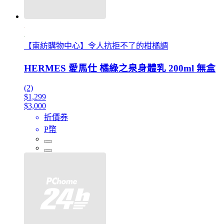
【南紡購物中心】令人抗拒不了的柑橘調
HERMES 愛馬仕 橘綠之泉身體乳 200ml 無盒
(2)
$1,299
$3,000
折價券
P幣