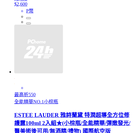
$2,600
P幣
最高折550
全能精華NO.1小棕瓶
ESTEE LAUDER 雅詩蘭黛 特潤超導全方位修
護露100ml 2入組★(小棕瓶/全能精華/彈嫩發光/
醫美術後可用/無酒精/禮物) 國際航空版