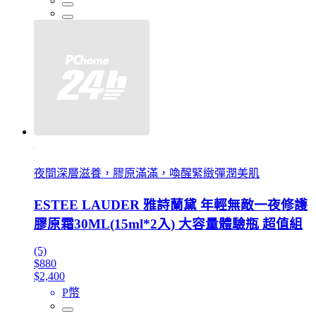
夜間深層滋養，膠原滿滿，喚醒緊緻彈潤美肌
ESTEE LAUDER 雅詩蘭黛 年輕無敵一夜修護
膠原霜30ML(15ml*2入) 大容量體驗瓶 超值組
(5)
$880
$2,400
P幣