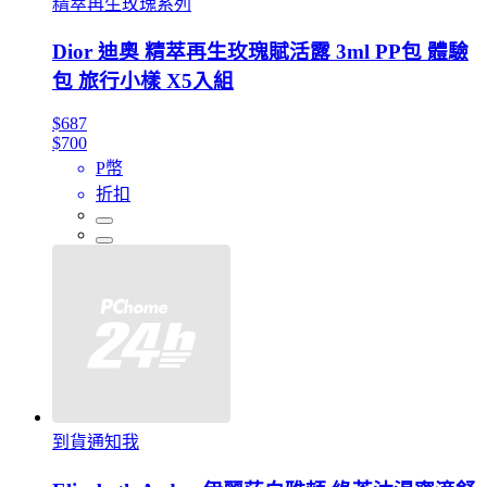
精萃再生玫瑰系列
Dior 迪奧 精萃再生玫瑰賦活露 3ml PP包 體驗
包 旅行小樣 X5入組
$687
$700
P幣
折扣
到貨通知我