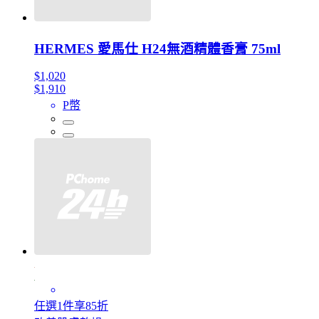
HERMES 愛馬仕 H24無酒精體香膏 75ml
$1,020
$1,910
P幣
任選1件享85折