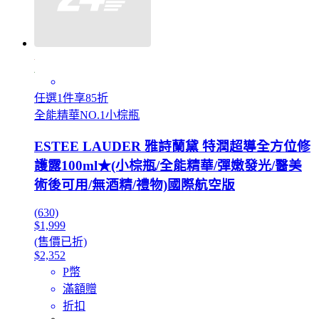
任選1件享85折
全能精華NO.1小棕瓶
ESTEE LAUDER 雅詩蘭黛 特潤超導全方位修
護露100ml★(小棕瓶/全能精華/彈嫩發光/醫美
術後可用/無酒精/禮物)國際航空版
(630)
$1,999
(售價已折)
$2,352
P幣
滿額贈
折扣