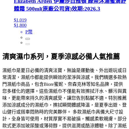
Elizabeth Arden 伊麗莎白雅頓 綠茶沐湯蜜滴舒
體霜 500ml(原廠公司貨)效期:2026.3
$1,019
$1,800
P幣
清爽濕巾系列，夏季涼感必備人氣推薦
濕紙巾是夏日必備的清爽法寶，無論是運動後、外出遊玩或日
常清潔，濕紙巾都能提供瞬效的潔淨與涼感。我們精選多款熱
門濕紙巾商品，包含Biore蜜妮、奈森克林等知名品牌，提供
您多樣化的選擇。這些濕紙巾不僅能有效擦拭汗水、髒污與異
味，更能帶來持久的清爽感受，讓您告別黏膩不適。特別推薦
添加涼感成分的濕紙巾，擦拭瞬間體感降溫，是夏季出遊、登
山健行或搭車悶熱時的完美夥伴。 多款濕紙巾具備大尺寸設
計，全身皆可使用，材質厚實不易破損，觸感柔軟親膚。部分
款式更添加玻尿酸或薄荷醇，提供滋潤或酷涼體驗。除了濕紙