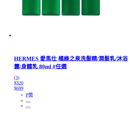
HERMES 愛馬仕 橘綠之泉洗髮精/潤髮乳/沐浴
露/身體乳 80ml #任選
(3)
$320
$699
P幣