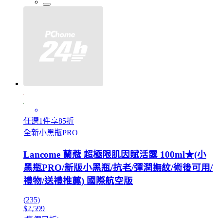
任選1件享85折
全新小黑瓶PRO
Lancome 蘭蔻 超極限肌因賦活露 100ml★(小
黑瓶PRO/新版小黑瓶/抗老/彈潤撫紋/術後可用/
禮物/送禮推薦) 國際航空版
(235)
$2,599