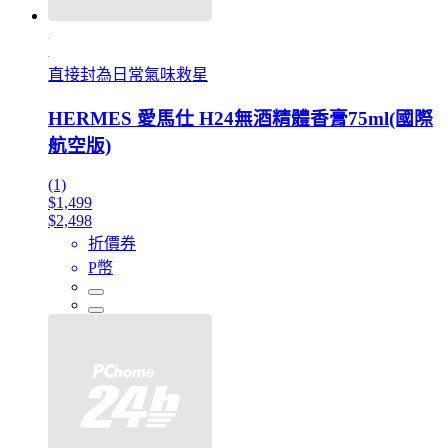
直接封為日常氣味救星
HERMES 愛馬仕 H24無酒精體香膏75ml(國際
航空版)
(1)
$1,499
$2,498
折價券
P幣