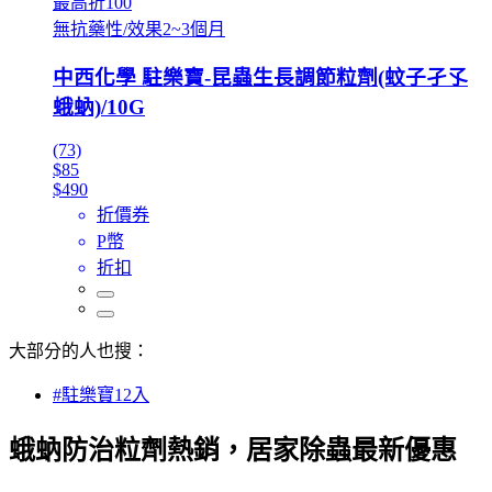
最高折100
無抗藥性/效果2~3個月
中西化學 駐樂寶-昆蟲生長調節粒劑(蚊子孑孓
蛾蚋)/10G
(73)
$85
$490
折價券
P幣
折扣
大部分的人也搜：
#駐樂寶12入
蛾蚋防治粒劑熱銷，居家除蟲最新優惠