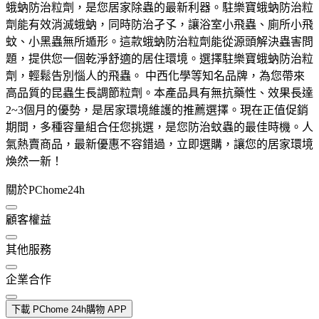
蛾蚋防治粒劑，是您居家除蟲的最新利器。駐樂寶蛾蚋防治粒
劑能有效消滅蛾蚋，同時防治孑孓，讓浴室小飛蟲、廁所小飛
蚊、小黑蟲無所遁形。這款蛾蚋防治粒劑能從源頭解決蟲害問
題，提供您一個乾淨舒適的居住環境。選擇駐樂寶蛾蚋防治粒
劑，輕鬆告別惱人的飛蟲。 中西化學等知名品牌，為您帶來
高品質的昆蟲生長調節粒劑。本產品具有無抗藥性、效果長達
2~3個月的優勢，是居家環境維護的推薦選擇。現在正值促銷
期間，多種容量組合任您挑選，是您防治蚊蟲的最佳時機。人
氣熱賣商品，最新優惠不容錯過，立即選購，讓您的居家環境
煥然一新！
關於PChome24h
顧客權益
其他服務
企業合作
下載 PChome 24h購物 APP