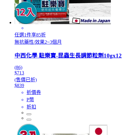
任選1件享85折
無抗藥性/效果2~3個月
中西化學 駐樂寶-昆蟲生長調節粒劑10gx12
(86)
$713
(售價已折)
$839
折價券
P幣
折扣