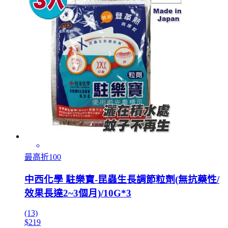
最高折100
中西化學 駐樂寶-昆蟲生長調節粒劑(無抗藥性/
效果長達2~3個月)/10G*3
(13)
$219