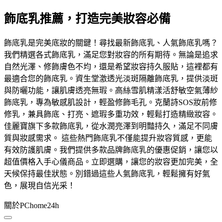
飾底乳推薦，打造完美妝容必備
飾底乳是完美底妝的關鍵！尋找最新飾底乳、人氣飾底乳嗎？
我們精選各式飾底乳，滿足您對妝容的所有期待。無論是追求
自然光澤、修飾膚色不均，還是希望妝容持久服貼，這裡都有
最適合您的飾底乳。資生堂激透光淡斑隔離飾底乳，提供淡斑
與防曬功能，讓肌膚透亮無瑕。高絲雪肌精漾活舒敏空氣薄紗
飾底乳，專為敏感肌設計，輕盈修飾毛孔。克蘭詩SOS妝前修
修乳，兼具飾底、打亮、遮瑕多重功效，輕鬆打造精緻妝容。
佳麗寶旗下多款飾底乳，從水潤亮澤到明豔持久，滿足不同膚
質與妝感需求。 這些熱門飾底乳不僅能提升妝容質感，更能
有效防護肌膚。我們提供多款品牌飾底乳的優惠促銷，讓您以
超值價格入手心儀商品。立即選購，讓您的妝容更加完美，全
天候保持最佳狀態。別錯過這些人氣飾底乳，輕鬆擁有好氣
色，展現自信光采！
關於PChome24h