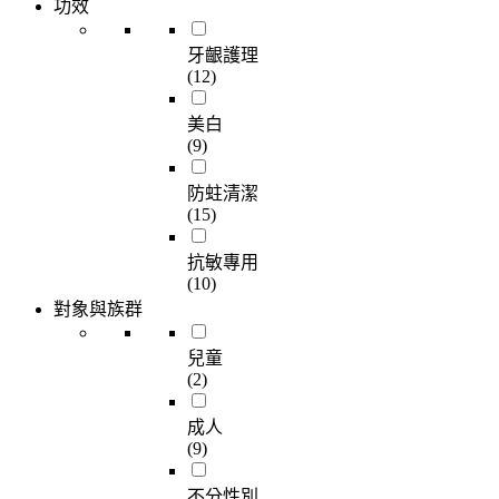
功效
牙齦護理
(12)
美白
(9)
防蛀清潔
(15)
抗敏專用
(10)
對象與族群
兒童
(2)
成人
(9)
不分性別