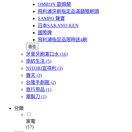
OMRON 歐姆龍
飛利浦牙刷指定品滿額贈刷頭
SAMPO 聲寶
日本SAKANO KEN
國際牌
飛利浦指定品限時送4刷
收合
牙膏牙刷漱口水
(16)
南紡生活
(5)
NITORI宜得利
(3)
露天
(3)
台隆手創館
(2)
旅行用品
(1)
電鬍刀
(1)
分類
家電
(17)