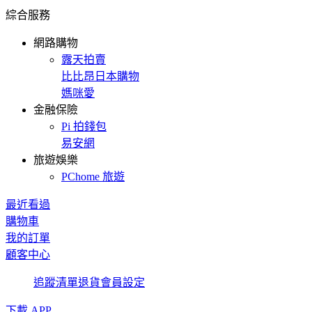
綜合服務
網路購物
露天拍賣
比比昂日本購物
媽咪愛
金融保險
Pi 拍錢包
易安網
旅遊娛樂
PChome 旅遊
最近看過
購物車
我的訂單
顧客中心
追蹤清單
退貨
會員設定
下載 APP