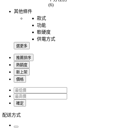
(6)
其他條件
款式
功能
軟硬度
供電方式
選更多
推薦排序
熱銷度
新上架
價格
確定
配送方式