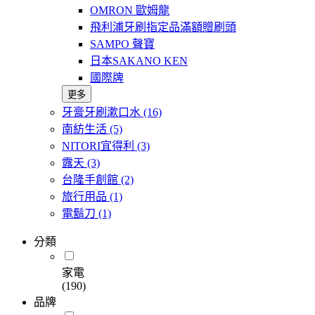
OMRON 歐姆龍
飛利浦牙刷指定品滿額贈刷頭
SAMPO 聲寶
日本SAKANO KEN
國際牌
更多
牙膏牙刷漱口水
(16)
南紡生活
(5)
NITORI宜得利
(3)
露天
(3)
台隆手創館
(2)
旅行用品
(1)
電鬍刀
(1)
分類
家電
(190)
品牌