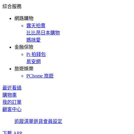
綜合服務
網路購物
露天拍賣
比比昂日本購物
媽咪愛
金融保險
Pi 拍錢包
易安網
旅遊娛樂
PChome 旅遊
最近看過
購物車
我的訂單
顧客中心
追蹤清單
退貨
會員設定
下載 APP