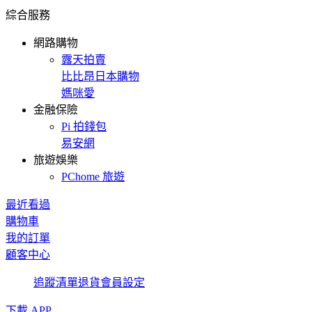
綜合服務
網路購物
露天拍賣
比比昂日本購物
媽咪愛
金融保險
Pi 拍錢包
易安網
旅遊娛樂
PChome 旅遊
最近看過
購物車
我的訂單
顧客中心
追蹤清單
退貨
會員設定
下載 APP