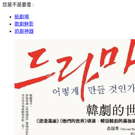
您是不是要查 :
紙劇場
歌劇魅影
追劇神器