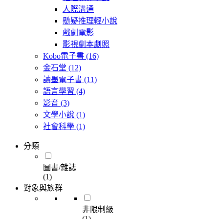
人際溝通
懸疑推理輕小說
戲劇電影
影視劇本劇照
Kobo電子書
(16)
金石堂
(12)
讀墨電子書
(11)
語言學習
(4)
影音
(3)
文學小說
(1)
社會科學
(1)
分類
圖書/雜誌
(1)
對象與族群
非限制級
(1)