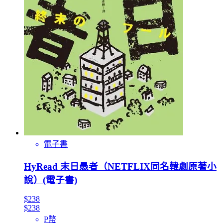
電子書
HyRead 末日愚者（NETFLIX同名韓劇原著小
說）(電子書)
$238
$238
P幣