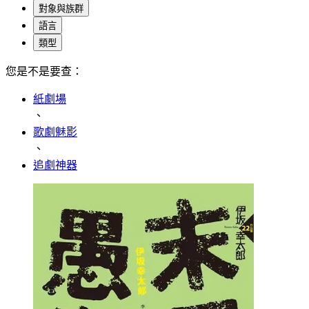
對象與族群
語言
類型
您是不是要查：
紙劇場
、
歌劇魅影
、
追劇神器