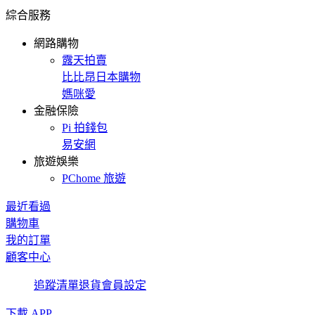
綜合服務
網路購物
露天拍賣
比比昂日本購物
媽咪愛
金融保險
Pi 拍錢包
易安網
旅遊娛樂
PChome 旅遊
最近看過
購物車
我的訂單
顧客中心
追蹤清單
退貨
會員設定
下載 APP