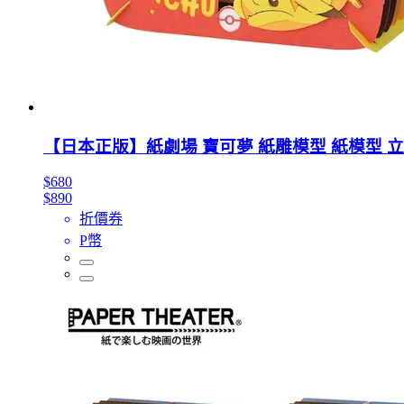
【日本正版】紙劇場 寶可夢 紙雕模型 紙模型 立體模型
$680
$890
折價券
P幣