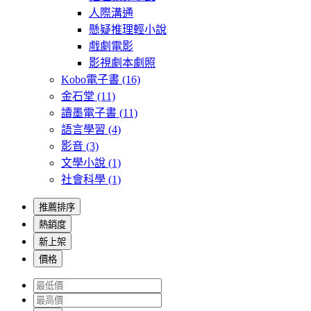
人際溝通
懸疑推理輕小說
戲劇電影
影視劇本劇照
Kobo電子書
(16)
金石堂
(11)
讀墨電子書
(11)
語言學習
(4)
影音
(3)
文學小說
(1)
社會科學
(1)
推薦排序
熱銷度
新上架
價格