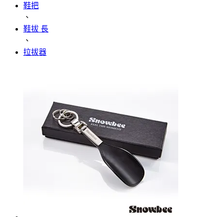
鞋把
、
鞋拔 長
、
拉拔器