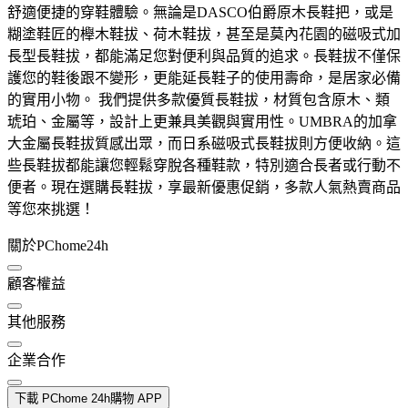
舒適便捷的穿鞋體驗。無論是DASCO伯爵原木長鞋把，或是
糊塗鞋匠的櫸木鞋拔、荷木鞋拔，甚至是莫內花園的磁吸式加
長型長鞋拔，都能滿足您對便利與品質的追求。長鞋拔不僅保
護您的鞋後跟不變形，更能延長鞋子的使用壽命，是居家必備
的實用小物。 我們提供多款優質長鞋拔，材質包含原木、類
琥珀、金屬等，設計上更兼具美觀與實用性。UMBRA的加拿
大金屬長鞋拔質感出眾，而日系磁吸式長鞋拔則方便收納。這
些長鞋拔都能讓您輕鬆穿脫各種鞋款，特別適合長者或行動不
便者。現在選購長鞋拔，享最新優惠促銷，多款人氣熱賣商品
等您來挑選！
關於PChome24h
顧客權益
其他服務
企業合作
下載 PChome 24h購物 APP