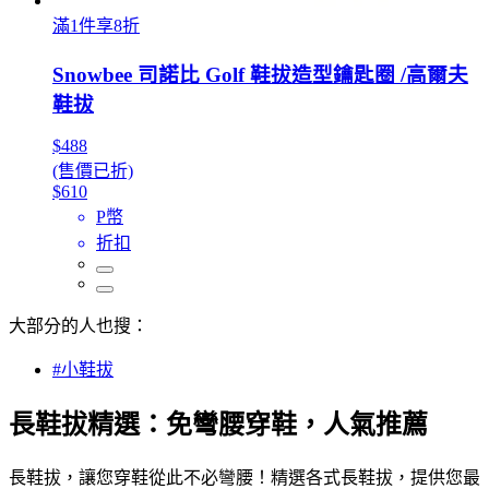
滿1件享8折
Snowbee 司諾比 Golf 鞋拔造型鑰匙圈 /高爾夫
鞋拔
$488
(售價已折)
$610
P幣
折扣
大部分的人也搜：
#小鞋拔
長鞋拔精選：免彎腰穿鞋，人氣推薦
長鞋拔，讓您穿鞋從此不必彎腰！精選各式長鞋拔，提供您最