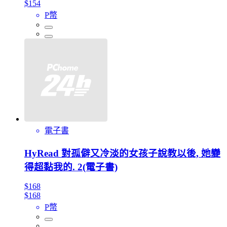
$154
P幣
電子書
HyRead 對孤僻又冷淡的女孩子說教以後, 她變
得超黏我的. 2(電子書)
$168
$168
P幣