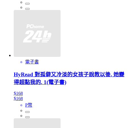
電子書
HyRead 對孤僻又冷淡的女孩子說教以後, 她變
得超黏我的. 1(電子書)
$168
$168
P幣