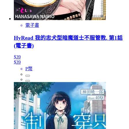
電子書
HyRead 我的忠犬型暗魔道士不服管教. 第1話
(電子書)
$39
$39
P幣