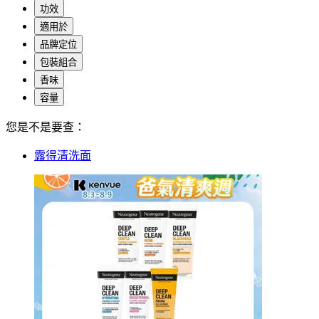
功效
適用於
品牌定位
包裝組合
香味
容量
您是不是要查：
露得清洗面