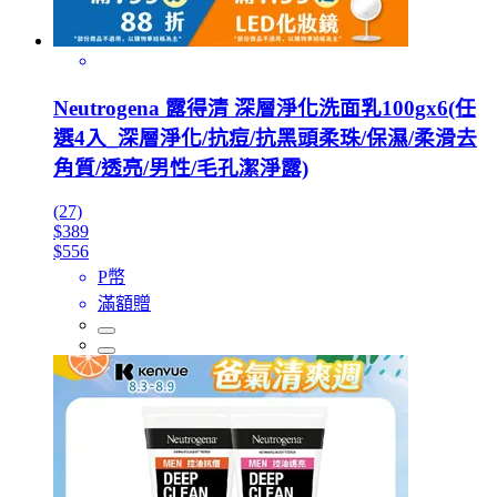
Neutrogena 露得清 深層淨化洗面乳100gx6(任
選4入_深層淨化/抗痘/抗黑頭柔珠/保濕/柔滑去
角質/透亮/男性/毛孔潔淨露)
(27)
$389
$556
P幣
滿額贈