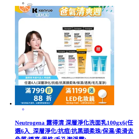
Neutrogena 露得清 深層淨化洗面乳100gx6(任
選6入_深層淨化/抗痘/抗黑頭柔珠/保濕/柔滑去