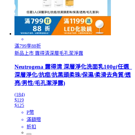
滿799享88折
新品上市 露得清深層毛孔潔淨露
Neutrogena 露得清 深層淨化洗面乳100g(任選_
深層淨化/抗痘/抗黑頭柔珠/保濕/柔滑去角質/透
亮/男性/毛孔潔淨露)
(184)
$119
$125
P幣
滿額贈
折扣