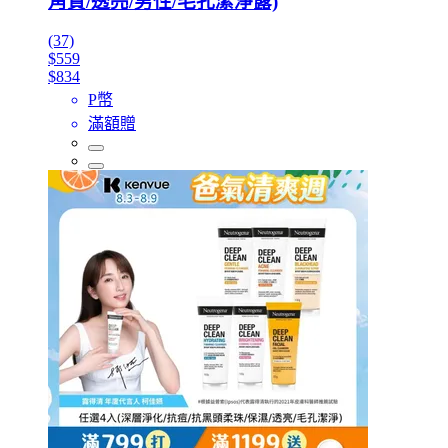
角質/透亮/男性/毛孔潔淨露)
(37)
$559
$834
P幣
滿額贈