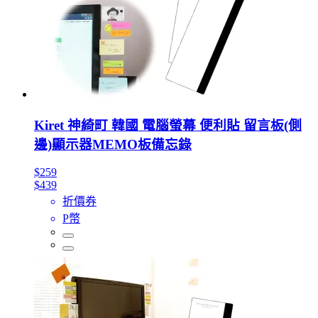
Kiret 神綺町 韓國 電腦螢幕 便利貼 留言板(側
邊)顯示器MEMO板備忘錄
$259
$439
折價券
P幣