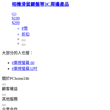
相機滑鼠鍵盤等3C周邊產品
(1)
$199
$299
P幣
折扣
大部分的人也搜：
#電視螢幕 60
#電視螢幕32吋
關於PChome24h
顧客權益
其他服務
企業合作