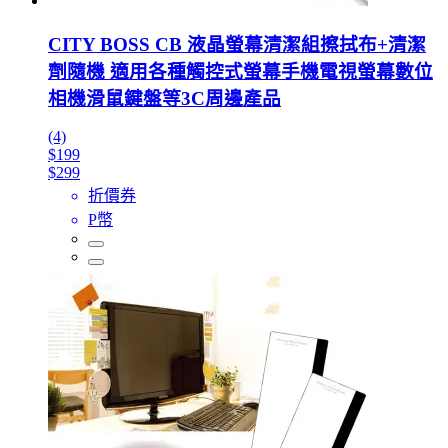
CITY BOSS CB 液晶螢幕清潔組擦拭布+清潔
劑隨機 適用各種觸控式螢幕手機電視螢幕數位
相機滑鼠鍵盤等3C周邊產品
(4)
$199
$299
折價券
P幣