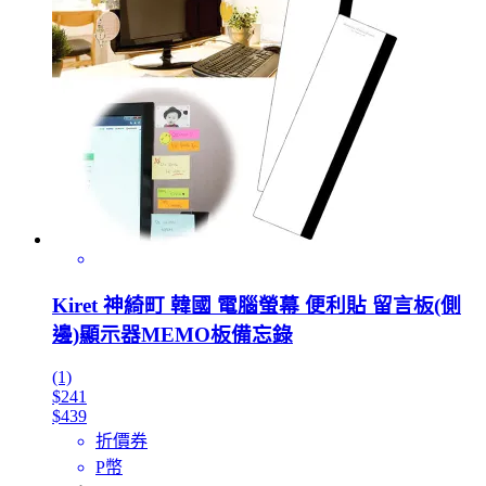
Kiret 神綺町 韓國 電腦螢幕 便利貼 留言板(側
邊)顯示器MEMO板備忘錄
(1)
$241
$439
折價券
P幣