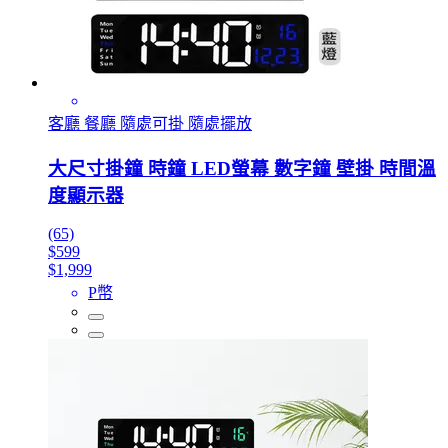
客廳 餐廳 隨處可掛 隨處擺放
大尺寸掛鐘 時鐘 LED螢幕 數字鐘 壁掛 時間溫
度顯示器
(65)
$599
$1,999
P幣