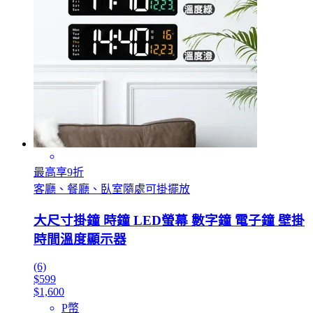
最高享9折
客廳、餐廳、臥室隨處可掛擺放
大尺寸掛鐘 時鐘 LED螢幕 數字鐘 電子鐘 壁掛
時間溫度顯示器
(6)
$599
$1,600
P幣