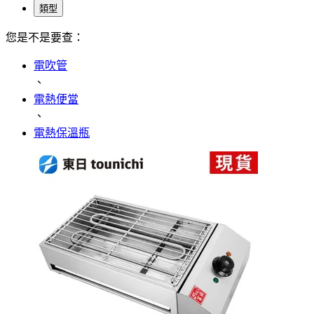
類型
您是不是要查：
電吹管
、
電熱便當
、
電熱保溫瓶