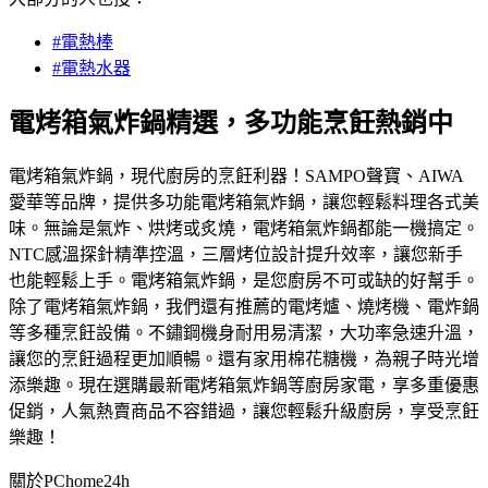
#電熱棒
#電熱水器
電烤箱氣炸鍋精選，多功能烹飪熱銷中
電烤箱氣炸鍋，現代廚房的烹飪利器！SAMPO聲寶、AIWA
愛華等品牌，提供多功能電烤箱氣炸鍋，讓您輕鬆料理各式美
味。無論是氣炸、烘烤或炙燒，電烤箱氣炸鍋都能一機搞定。
NTC感溫探針精準控溫，三層烤位設計提升效率，讓您新手
也能輕鬆上手。電烤箱氣炸鍋，是您廚房不可或缺的好幫手。
除了電烤箱氣炸鍋，我們還有推薦的電烤爐、燒烤機、電炸鍋
等多種烹飪設備。不鏽鋼機身耐用易清潔，大功率急速升溫，
讓您的烹飪過程更加順暢。還有家用棉花糖機，為親子時光增
添樂趣。現在選購最新電烤箱氣炸鍋等廚房家電，享多重優惠
促銷，人氣熱賣商品不容錯過，讓您輕鬆升級廚房，享受烹飪
樂趣！
關於PChome24h