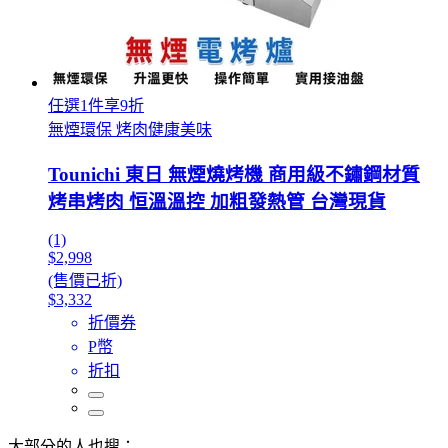
任選1件享9折
無煙環保 烤肉健康美味
Tounichi 東日 無煙燒烤機 商用級不鏽鋼材質
烤串烤肉 恒溫溫控 加粗發熱管 台灣現貨
(1)
$2,998
(售價已折)
$3,332
折價券
P幣
折扣
大部分的人也搜：