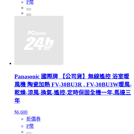
P幣
Panasonic 國際牌 【公司貨】無線遙控 浴室暖
風機 陶瓷加熱 FV-30BU3R , FV-30BU3W暖風-
乾燥-涼風-換氣-遙控-定時保固全機一年,馬達三
年
$6,600
折價券
P幣