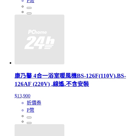
P幣
康乃馨 4合一浴室暖風機BS-126F(110V),BS-
126AF (220V) ,線遙,不含安裝
$13,900
折價券
P幣