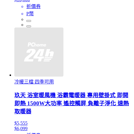
折價券
P幣
冷暖三檔 四季可用
玖天 浴室暖風機 浴霸電暖器 專用壁掛式 即開
即熱 1500W大功率 遙控觸屏 負離子淨化 速熱
取暖器
$5,555
$6,099