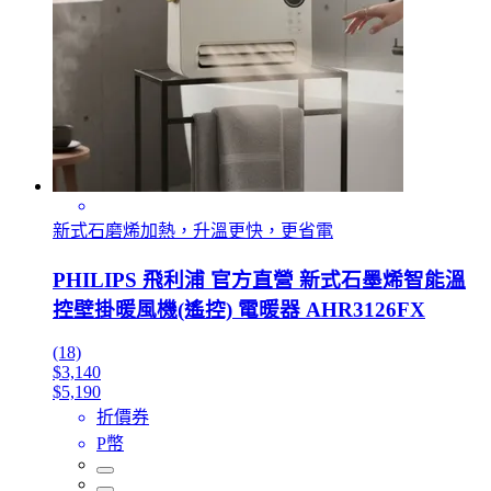
新式石磨烯加熱，升溫更快，更省電
PHILIPS 飛利浦 官方直營 新式石墨烯智能溫
控壁掛暖風機(遙控) 電暖器 AHR3126FX
(18)
$3,140
$5,190
折價券
P幣