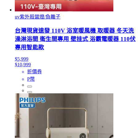
uv紫外殺菌燈/負離子
台灣現貨速發 110V 浴室暖風機 取暖器 冬天洗
澡淋浴間 衛生間專用 壁挂式 浴霸電暖器 110伏
專用智能款
$5,999
$10,999
折價券
P幣