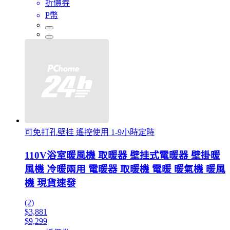
折價券
P幣
可免打孔壁挂 遙控使用 1-9小時定時
110V浴室暖風機 取暖器 壁挂式電暖器 壁掛暖
風機 冷暖兩用 電暖器 取暖機 電暖 暖氣機 暖風
機 現貨速發
(2)
$3,881
$9,299