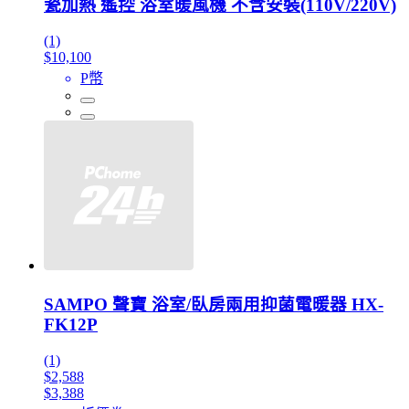
瓷加熱 遙控 浴室暖風機 不含安裝(110V/220V)
(1)
$10,100
P幣
SAMPO 聲寶 浴室/臥房兩用抑菌電暖器 HX-
FK12P
(1)
$2,588
$3,388