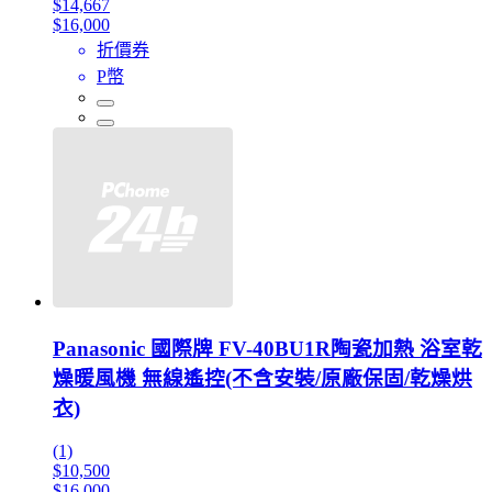
$14,667
$16,000
折價券
P幣
Panasonic 國際牌 FV-40BU1R陶瓷加熱 浴室乾
燥暖風機 無線遙控(不含安裝/原廠保固/乾燥烘
衣)
(1)
$10,500
$16,000