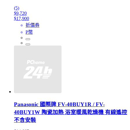
(5)
$9,720
$17,900
折價券
P幣
Panasonic 國際牌 FV-40BUY1R / FV-
40BUY1W 陶瓷加熱 浴室暖風乾燥機 有線遙控
不含安裝