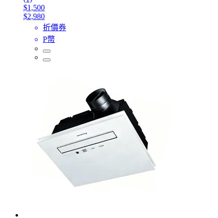
$1,500
$2,980
折價券
P幣