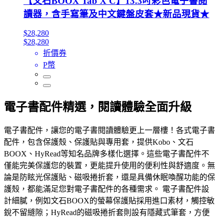
【文石BOOX Tab X C】13.3吋彩色電子書閱
讀器，含手寫筆及中文鍵盤皮套★新品現貨★
$28,280
$28,280
折價券
P幣
電子書配件精選，閱讀體驗全面升級
電子書配件，讓您的電子書閱讀體驗更上一層樓！各式電子書
配件，包含保護殼、保護貼與專用套，提供Kobo、文石
BOOX、HyRead等知名品牌多樣化選擇。這些電子書配件不
僅能完美保護您的裝置，更能提升使用的便利性與舒適度。無
論是防眩光保護貼、磁吸捲折套，還是具備休眠喚醒功能的保
護殼，都能滿足您對電子書配件的各種需求。 電子書配件設
計細膩，例如文石BOOX的螢幕保護貼採用進口素材，觸控敏
銳不留縫隙；HyRead的磁吸捲折套則設有隱藏式筆套，方便