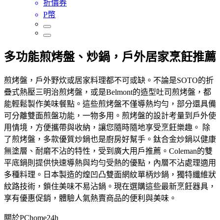
折價券
P幣
多功能煎烤盤、炒鍋，戶外居家烹飪推薦
煎烤盤，戶外野炊或居家料理都不可或缺。不論是SOTO的折
疊式熱壓三明治煎烤盤，或是Belmont的造型吐司煎烤盤，都
能輕鬆製作美味餐點。這些煎烤盤不僅導熱均勻，部分還具備
可分離雙面煎盤功能，一物多用。煎烤盤的設計考量到戶外使
用情境，方便攜帶與收納，讓您隨時隨地享受烹飪樂趣。 除
了煎烤盤，多款優質炒鍋也是廚房好幫手。鈦合金炒鍋以健康
無塗層、耐磨不沾的特性，受到廣大用戶推薦。Coleman的雙
平底鍋則提供快速導熱與均勻受熱的優點，內層不沾處理適用
多種料理。日本製造的煌凹凸雙面網紋單柄炒鍋，獨特纖維狀
紋路技術，鎖住美味不易沾鍋。現在選購這些最新烹飪器具，
享有優惠促銷，體驗人氣熱賣商品的便利與美味。
關於PChome24h