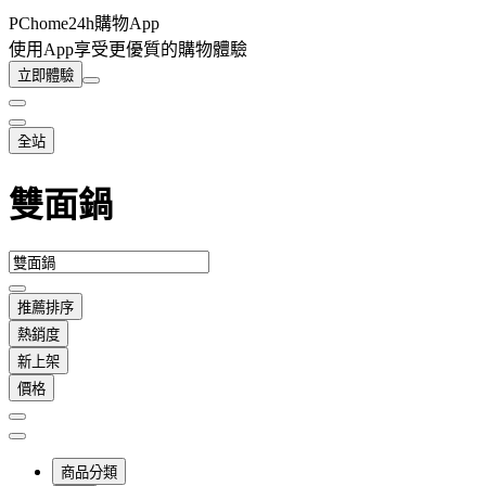
PChome24h購物App
使用App享受更優質的購物體驗
立即體驗
全站
雙面鍋
推薦排序
熱銷度
新上架
價格
商品分類