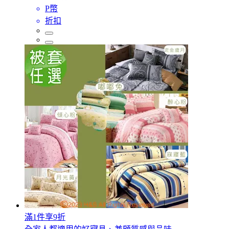
P幣
折扣
滿1件享9折