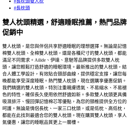
#長枕頭雙人枕
#長枕頭
雙人枕頭精選，舒適睡眠推薦，熱門品牌
促銷中
雙人枕頭，是您與伴侶共享舒適睡眠的理想選擇。無論是記憶
棉雙人枕頭、全棉雙人枕頭，還是各種尺寸的雙人枕頭，都能
滿足不同需求。Ailide、伊達、意馳等品牌提供多款雙人枕
頭，讓您輕鬆打造舒適的睡眠環境。最新推出的雙人枕頭，結
合人體工學設計，有效貼合頸部曲線，提供穩定支撐，讓您每
晚都能享受深度睡眠。熱門雙人枕頭，現在選購享優惠促銷。
我們精選的雙人枕頭，特別注重親膚透氣、不易縮水、不易褪
色的特性，確保長久使用依然舒適如新。多款雙人枕頭更具備
吸濕排汗、慢回彈記憶棉芯等優點，為您的頸椎提供全方位的
呵護。無論是情侶長枕、一家三口枕頭，或是低枕、高低枕，
都能在此找到最適合您的雙人枕頭。現在購買雙人枕頭，享人
氣優惠，讓您的睡眠品質更上一層樓。