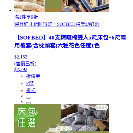
滿1件享9折
寢具好才能睡得好、SOFBED棉業助好眠
【SOFBED】40支精疏棉雙人5尺床包+6尺兩
用被套(含枕頭套)六種花色任選1色
$2,152
(售價已折)
$2,392
折價券
P幣
折扣