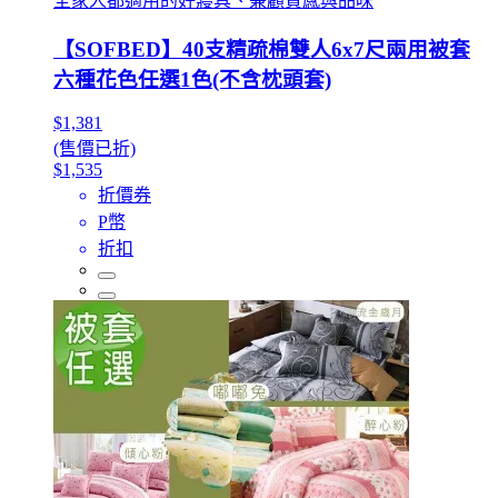
全家人都適用的好寢具、兼顧質感與品味
【SOFBED】40支精疏棉雙人6x7尺兩用被套
六種花色任選1色(不含枕頭套)
$1,381
(售價已折)
$1,535
折價券
P幣
折扣