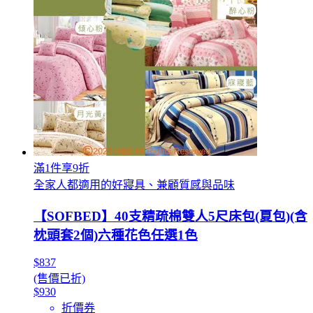
滿1件享9折
全家人都適用的好寢具、兼顧質感與品味
【SOFBED】40支精疏棉雙人5尺床包(夏包)(含
枕頭套2個)六種花色任選1色
$837
(售價已折)
$930
折價券