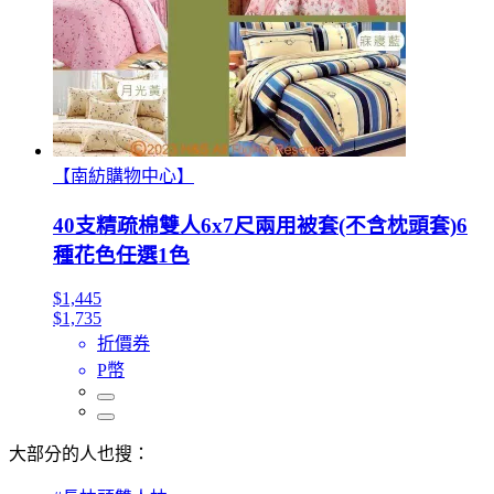
【南紡購物中心】
40支精疏棉雙人6x7尺兩用被套(不含枕頭套)6
種花色任選1色
$1,445
$1,735
折價券
P幣
大部分的人也搜：