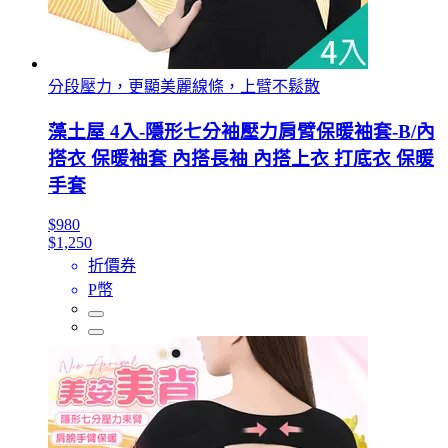
分段壓力，更顯美麗線條，上臂不鬆散
藻土屋 4入-隱形七分袖壓力肩臂保暖袖套-B/內
搭衣 保暖袖套 內搭長袖 內搭上衣 打底衣 保暖
手套
$980
$1,250
折價券
P幣