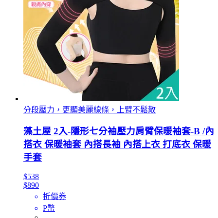
分段壓力，更顯美麗線條，上臂不鬆散
藻土屋 2入-隱形七分袖壓力肩臂保暖袖套-B /內
搭衣 保暖袖套 內搭長袖 內搭上衣 打底衣 保暖
手套
$538
$890
折價券
P幣