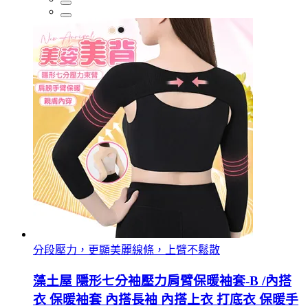
分段壓力，更顯美麗線條，上臂不鬆散
藻土屋 隱形七分袖壓力肩臂保暖袖套-B /內搭
衣 保暖袖套 內搭長袖 內搭上衣 打底衣 保暖手