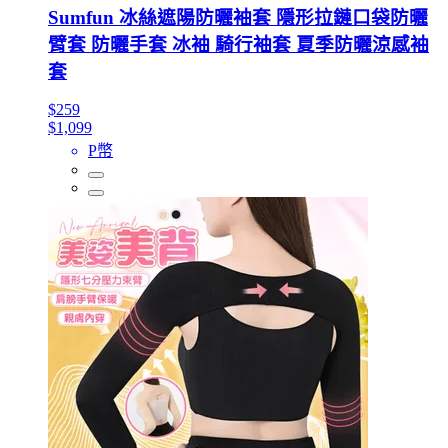
Sumfun 冰絲遮陽防曬袖套 隱形拉鏈口袋防曬
臂套 防曬手套 冰袖 騎行袖套 夏季防曬涼感袖
套
$259
$1,099
P幣