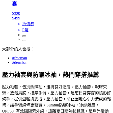
套
$329
$499
折價券
P幣
大部分的人也搜：
#freeman
#dermisa
壓力袖套與防曬冰袖，熱門穿搭推薦
壓力袖套，告別蝴蝶袖，維持良好體態。壓力袖套，親膚束
臂，放鬆肩膀，按摩手臂。壓力袖套，是您日常穿搭的隱形好
幫手，提供溫暖與支撐。壓力袖套，防止因地心引力造成的鬆
垮，讓手臂線條更緊實。Sumfun防曬冰袖，冰絲觸感，
UPF50+有效阻隔紫外線，遠離夏日悶熱黏膩感，是戶外活動