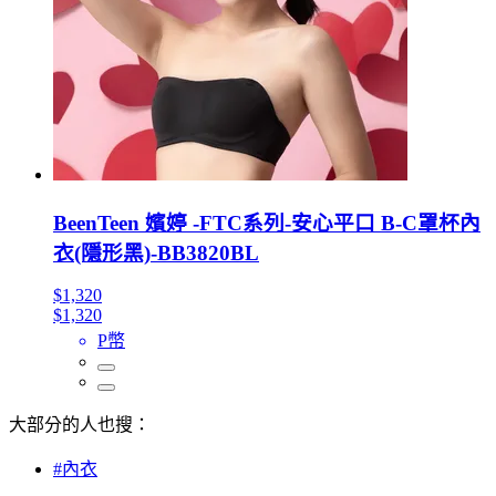
BeenTeen 嬪婷 -FTC系列-安心平口 B-C罩杯內
衣(隱形黑)-BB3820BL
$1,320
$1,320
P幣
大部分的人也搜：
#內衣