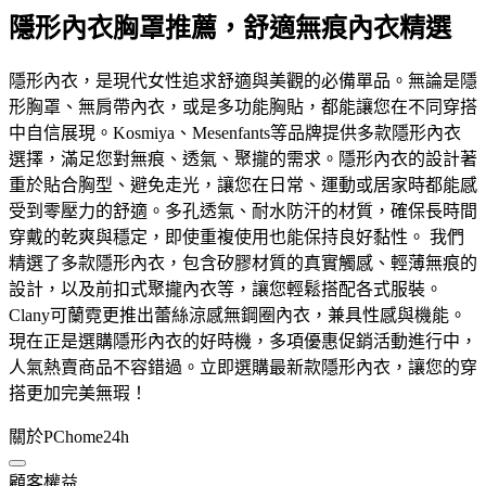
隱形內衣胸罩推薦，舒適無痕內衣精選
隱形內衣，是現代女性追求舒適與美觀的必備單品。無論是隱
形胸罩、無肩帶內衣，或是多功能胸貼，都能讓您在不同穿搭
中自信展現。Kosmiya、Mesenfants等品牌提供多款隱形內衣
選擇，滿足您對無痕、透氣、聚攏的需求。隱形內衣的設計著
重於貼合胸型、避免走光，讓您在日常、運動或居家時都能感
受到零壓力的舒適。多孔透氣、耐水防汗的材質，確保長時間
穿戴的乾爽與穩定，即使重複使用也能保持良好黏性。 我們
精選了多款隱形內衣，包含矽膠材質的真實觸感、輕薄無痕的
設計，以及前扣式聚攏內衣等，讓您輕鬆搭配各式服裝。
Clany可蘭霓更推出蕾絲涼感無鋼圈內衣，兼具性感與機能。
現在正是選購隱形內衣的好時機，多項優惠促銷活動進行中，
人氣熱賣商品不容錯過。立即選購最新款隱形內衣，讓您的穿
搭更加完美無瑕！
關於PChome24h
顧客權益