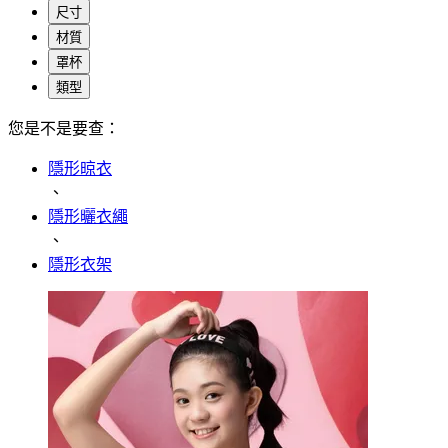
尺寸
材質
罩杯
類型
您是不是要查：
隱形晾衣
、
隱形曬衣繩
、
隱形衣架