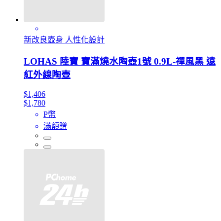
新改良壺身 人性化設計
LOHAS 陸寶 寶滿燒水陶壺1號 0.9L-禪風黑 遠
紅外線陶壺
$1,406
$1,780
P幣
滿額贈