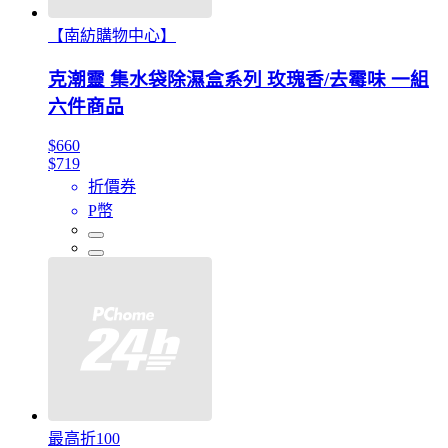
【南紡購物中心】
克潮靈 集水袋除濕盒系列 玫瑰香/去霉味 一組
六件商品
$660
$719
折價券
P幣
最高折100