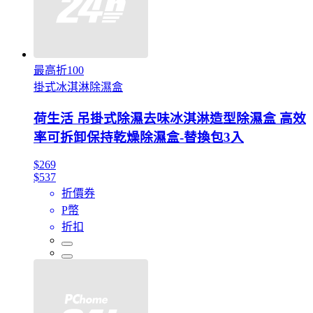
最高折100
掛式冰淇淋除濕盒
荷生活 吊掛式除濕去味冰淇淋造型除濕盒 高效
率可拆卸保持乾燥除濕盒-替換包3入
$269
$537
折價券
P幣
折扣