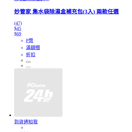
妙管家 集水袋除濕盒補充包(3入) 兩款任選
(47)
$45
$69
P幣
滿額贈
折扣
到貨通知我