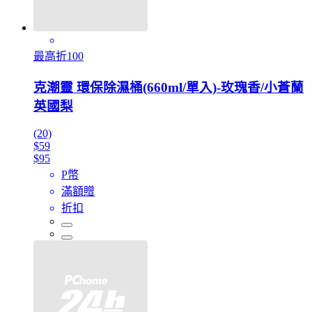
最高折100
克潮靈 環保除濕桶(660ml/單入)-玫瑰香/小蒼蘭
英國梨
(20)
$59
$95
P幣
滿額贈
折扣