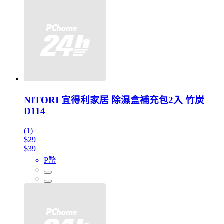
NITORI 宜得利家居 除濕盒補充包2入 竹炭
D114
(1)
$29
$39
P幣