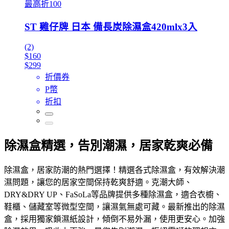
最高折100
ST 雞仔牌 日本 備長炭除濕盒420mlx3入
(2)
$160
$299
折價券
P幣
折扣
除濕盒精選，告別潮濕，居家乾爽必備
除濕盒，居家防潮的熱門選擇！精選各式除濕盒，有效解決潮
濕問題，讓您的居家空間保持乾爽舒適。克潮大師、
DRY&DRY UP、FaSoLa等品牌提供多種除濕盒，適合衣櫥、
鞋櫃、儲藏室等微型空間，讓濕氣無處可藏。最新推出的除濕
盒，採用獨家鎖濕紙設計，傾倒不易外漏，使用更安心。加強