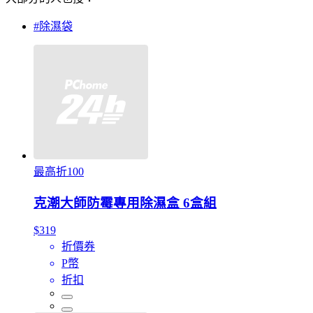
#除濕袋
最高折100
克潮大師防霉專用除濕盒 6盒組
$319
折價券
P幣
折扣