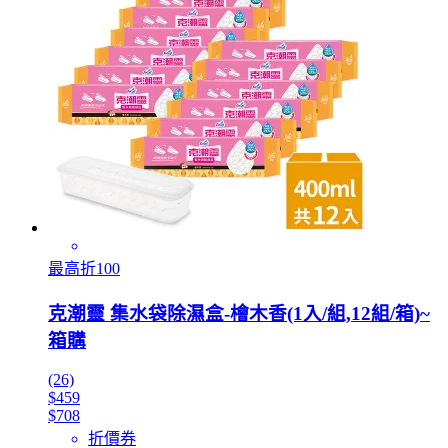
最高折100
克潮靈 集水袋除濕盒-檜木香(1入/組,12組/箱)~
箱購
(26)
$459
$708
折價券