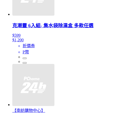
克潮靈 6入組- 集水袋除濕盒 多款任選
$599
$1,200
折價券
P幣
【南紡購物中心】