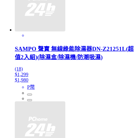
SAMPO 聲寶 無線綠能除濕器DN-Z21251L(超
值2入組)(除濕盒/除濕機/防潮吸濕)
(18)
$1,299
$1,980
P幣