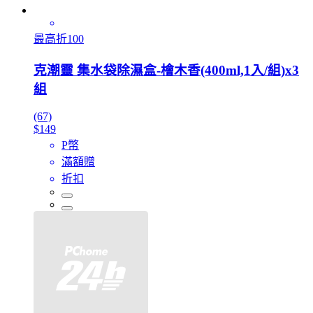
最高折100
克潮靈 集水袋除濕盒-檜木香(400ml,1入/組)x3
組
(67)
$149
P幣
滿額贈
折扣