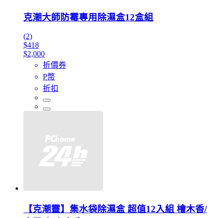
克潮大師防霉專用除濕盒12盒組
(2)
$418
$2,000
折價券
P幣
折扣
【克潮靈】集水袋除濕盒 超值12入組 檜木香/