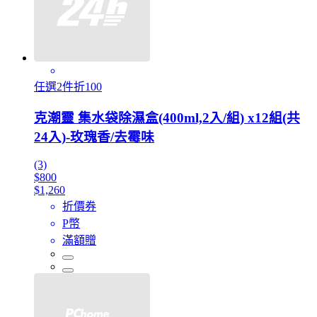
任選2件折100
克潮靈 集水袋除濕盒(400ml,2入/組) x12組(共
24入)-玫瑰香/去霉味
(3)
$800
$1,260
折價券
P幣
滿額贈