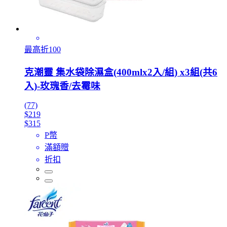
最高折100
克潮靈 集水袋除濕盒(400mlx2入/組) x3組(共6
入)-玫瑰香/去霉味
(77)
$219
$315
P幣
滿額贈
折扣