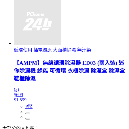
循環使用 插電還原 大面積除濕 無汙染
【AMPM】無線循環除濕器 ED03 (兩入裝) 迷
你除濕機 綠能 可循環 衣櫃除濕 除溼盒 除濕盒
鞋櫃除濕
(2)
$699
$1,599
P幣
大部分的人也搜：