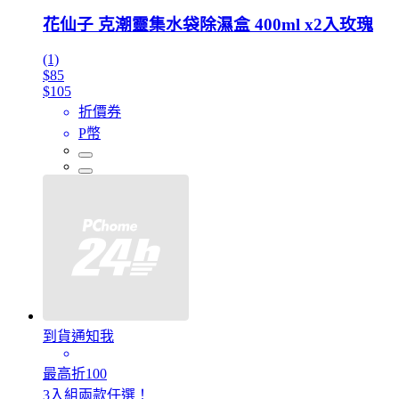
花仙子 克潮靈集水袋除濕盒 400ml x2入玫瑰
(1)
$85
$105
折價券
P幣
到貨通知我
最高折100
3入組兩款任選！