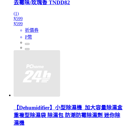
去霉味/玫瑰香 TNDD82
(1)
$599
$599
折價券
P幣
【Dehumidifier】小型除濕機 加大容量除濕盒
重複型除濕袋 除濕包 防潮防霉除濕劑 迷你除
濕機