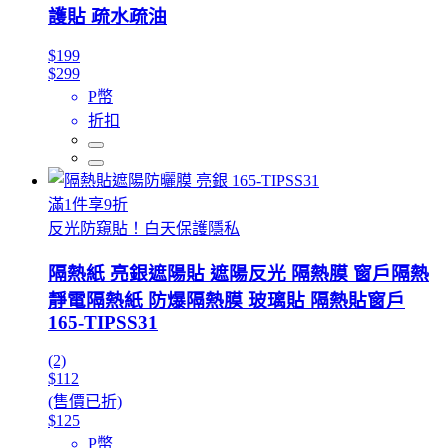
護貼 疏水疏油
$199
$299
P幣
折扣
滿1件享9折
反光防窺貼！白天保護隱私
隔熱紙 亮銀遮陽貼 遮陽反光 隔熱膜 窗戶隔熱
靜電隔熱紙 防爆隔熱膜 玻璃貼 隔熱貼窗戶
165-TIPSS31
(2)
$112
(售價已折)
$125
P幣