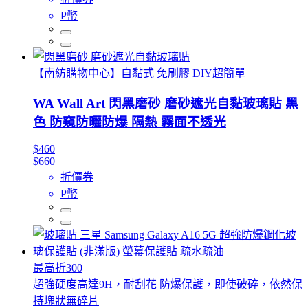
P幣
【南紡購物中心】自黏式 免刷膠 DIY超簡單
WA Wall Art 閃黑磨砂 磨砂遮光自黏玻璃貼 黑
色 防窺防曬防爆 隔熱 霧面不透光
$460
$660
折價券
P幣
最高折300
超強硬度高達9H，耐刮花 防爆保護，即使破碎，依然保
持塊狀無碎片