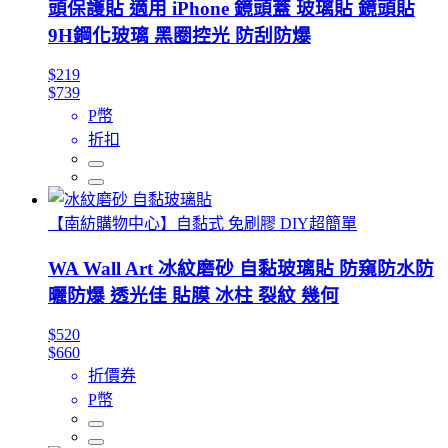
頭保護貼 適用 iPhone 鏡頭蓋 玻璃貼 鏡頭貼
9H鋼化玻璃 黑圈控光 防刮防爆
$219
$739
P幣
折扣
【南紡購物中心】自黏式 免刷膠 DIY超簡單
WA Wall Art 冰紋磨砂 自黏玻璃貼 防窺防水防
曬防爆 透光佳 貼膜 冰柱 裂紋 幾何
$520
$660
折價券
P幣