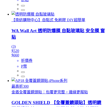
【南紡購物中心】自黏式 免刷膠 DIY超簡單
WA Wall Art 透明防爆膜 自黏玻璃貼 安全膜 窗
貼
(3)
$520
$660
折價券
P幣
最高折300
金盾全覆蓋鏡頭貼：包覆更完整，邊緣更服貼
GOLDEN SHIELD 【全覆蓋鏡頭貼】透明鏡