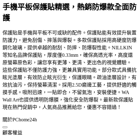
手機平板保護貼精選，熱銷防爆款全面防
護
保護貼是手機與平板不可或缺的配件。保護貼能有效提升裝置
防護力，避免刮傷、摔落與爆裂。多款保護貼採用高硬度防爆
鋼化玻璃，提供卓越的耐刮、防摔、防爆裂性能。NILLKIN
等知名品牌保護貼，厚度僅0.33mm，確保高透光率，高度還
原螢幕原色彩，讓您享有更薄、更清、更出色的視覺體驗。
這些保護貼不僅防護力強，更兼具實用功能。部分款式具備抗
眩光塗層，有效防止眩光衍生，保護眼睛。疏油塗層設計，有
效抗油污，保持螢幕清潔。採用2.5D磨邊工藝，提供舒適的觸
摸手感。吸附迅速，一貼即合，不留氣泡，安裝便捷。WA
Wall Art也提供透明防爆膜，強化安全防爆裂。最新款保護貼
現在熱門促銷中，人氣商品推薦給您，優惠不容錯過！
關於PChome24h
顧客權益