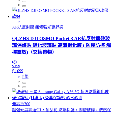
AR抗反射膜 無懼強光更舒適
QLZHS DJI OSMO Pocket 3 AR抗反射磨砂玻
璃保護貼 鋼化玻璃貼 高清鋼化膜 ( 防爆防摔 觸
控靈敏)（交換禮物）
(8)
$359
$1,099
P幣
最高折300
超強硬度高達9H，耐刮花 防爆保護，即使破碎，依然保