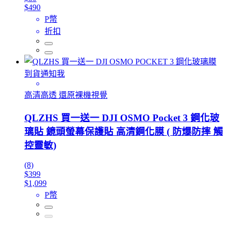
$490
P幣
折扣
到貨通知我
高清高透 還原裸機視覺
QLZHS 買一送一 DJI OSMO Pocket 3 鋼化玻
璃貼 鏡頭螢幕保護貼 高清鋼化膜 ( 防爆防摔 觸
控靈敏)
(8)
$399
$1,099
P幣