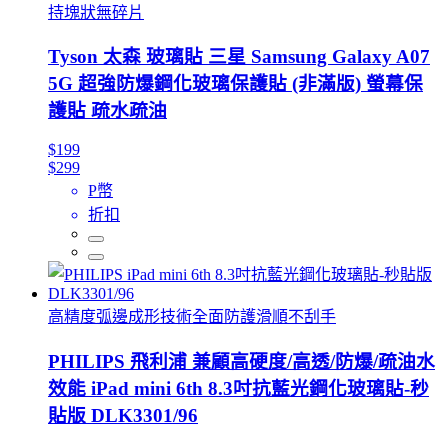
持塊狀無碎片
Tyson 太森 玻璃貼 三星 Samsung Galaxy A07
5G 超強防爆鋼化玻璃保護貼 (非滿版) 螢幕保
護貼 疏水疏油
$199
$299
P幣
折扣
高精度弧邊成形技術全面防護滑順不刮手
PHILIPS 飛利浦 兼顧高硬度/高透/防爆/疏油水
效能 iPad mini 6th 8.3吋抗藍光鋼化玻璃貼-秒
貼版 DLK3301/96