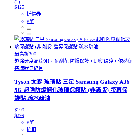
(1)
$425
折價券
P幣
最高折300
超強硬度高達9H，耐刮花 防爆保護，即使破碎，依然保
持塊狀無碎片
Tyson 太森 玻璃貼 三星 Samsung Galaxy A36
5G 超強防爆鋼化玻璃保護貼 (非滿版) 螢幕保
護貼 疏水疏油
$199
$299
P幣
折扣