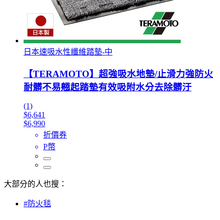
日本速吸水性纖維踏墊-中
【TERAMOTO】超強吸水地墊/止滑力強防火
耐髒不易翹起踏墊有效吸附水分去除髒汙
(1)
$6,641
$6,990
折價券
P幣
大部分的人也搜：
#防火毯