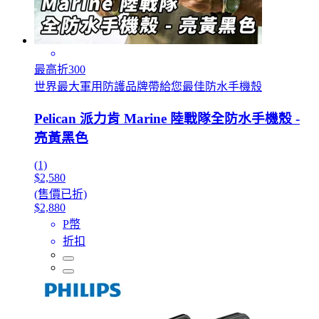
最高折300
世界最大軍用防護品牌帶給您最佳防水手機殼
Pelican 派力肯 Marine 陸戰隊全防水手機殼 -
亮黃黑色
(1)
$2,580
(售價已折)
$2,880
P幣
折扣