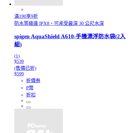
滿190享9折
防水等級達 IPX8，可承受最深 30 公尺水深
spigen AquaShield A610-手機漂浮防水袋(2入
組)
(1)
$539
(售價已折)
$599
折價券
P幣
折扣