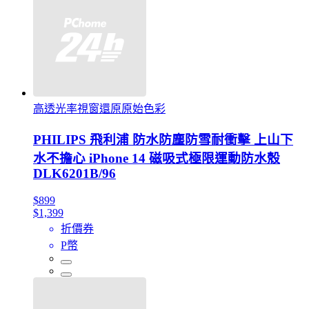
高透光率視窗還原原始色彩
PHILIPS 飛利浦 防水防塵防雪耐衝擊 上山下
水不擔心 iPhone 14 磁吸式極限運動防水殼
DLK6201B/96
$899
$1,399
折價券
P幣