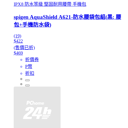
IPX8 防水等級 堅固耐用腰帶 手機包
spigen AquaShield A621-防水腰袋包組(黑: 腰
包+手機防水袋)
(19)
$422
(售價已折)
$469
折價券
P幣
折扣