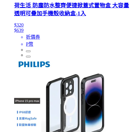
荷生活 防塵防水整齊便捷掀蓋式置物盒 大容量
透明可疊加手機殼收納盒-1入
$320
$639
折價券
P幣