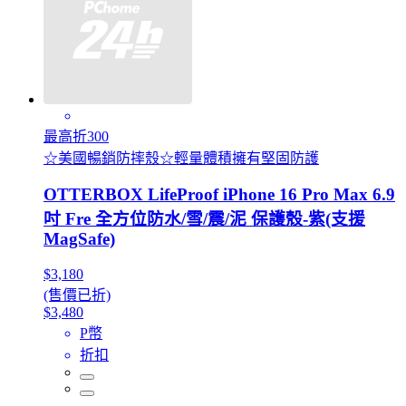
最高折300
☆美國暢銷防摔殼☆輕量體積擁有堅固防護
OTTERBOX LifeProof iPhone 16 Pro Max 6.9
吋 Fre 全方位防水/雪/震/泥 保護殼-紫(支援
MagSafe)
$3,180
(售價已折)
$3,480
P幣
折扣