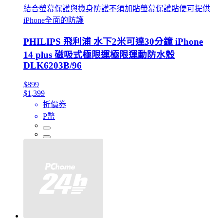
結合螢幕保護與機身防護不須加貼螢幕保護貼便可提供
iPhone全面的防護
PHILIPS 飛利浦 水下2米可達30分鐘 iPhone
14 plus 磁吸式極限運極限運動防水殼
DLK6203B/96
$899
$1,399
折價券
P幣