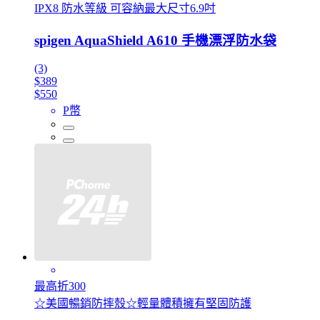
IPX8 防水等級 可容納最大尺寸6.9吋
spigen AquaShield A610 手機漂浮防水袋
(3)
$389
$550
P幣
最高折300
☆美國暢銷防摔殼☆輕量體積擁有堅固防護