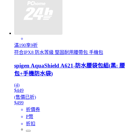
滿190享9折
符合IPX8 防水等級 堅固耐用腰帶包 手機包
spigen AquaShield A621-防水腰袋包組(黑: 腰
包+手機防水袋)
(4)
$449
(售價已折)
$499
折價券
P幣
折扣