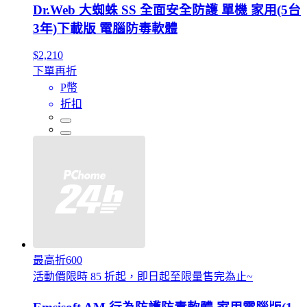
Dr.Web 大蜘蛛 SS 全面安全防護 單機 家用(5台
3年)下載版 電腦防毒軟體
$2,210
下單再折
P幣
折扣
最高折600
活動價限時 85 折起，即日起至限量售完為止~