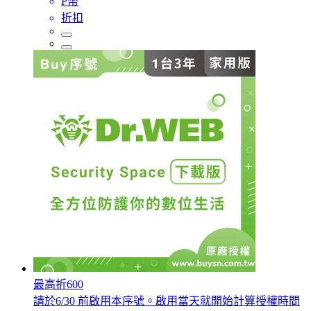
P幣
折扣
最高折600
請於6/30 前啟用本序號。啟用當天就開始計算授權時間