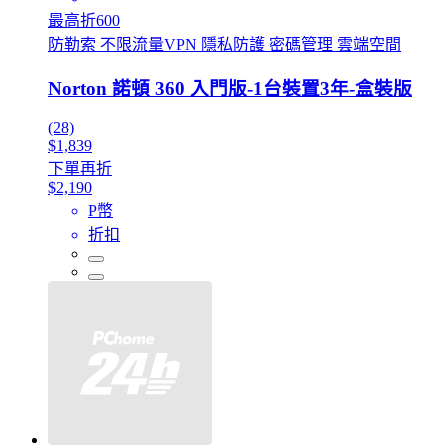
最高折600
防勒索 不限流量VPN 隱私防護 密碼管理 雲端空間
Norton 諾頓 360 入門版-1台裝置3年-盒裝版
(28)
$1,839
下單再折
$2,190
P幣
折扣