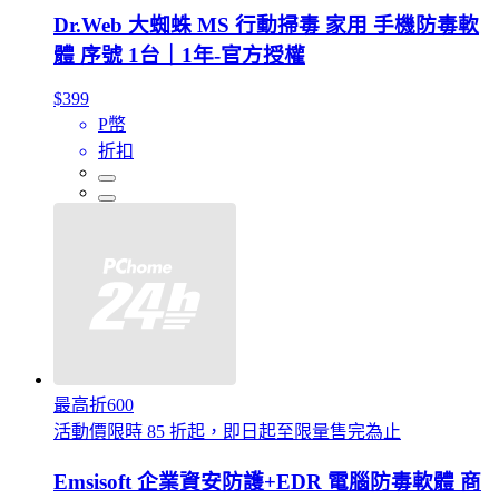
Dr.Web 大蜘蛛 MS 行動掃毒 家用 手機防毒軟
體 序號 1台｜1年-官方授權
$399
P幣
折扣
最高折600
活動價限時 85 折起，即日起至限量售完為止
Emsisoft 企業資安防護+EDR 電腦防毒軟體 商