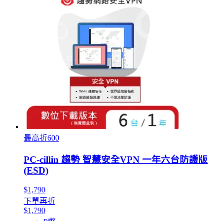
最高折600
PC-cillin 趨勢 智慧安全VPN 一年六台防護版
(ESD)
$1,790
下單再折
$1,790