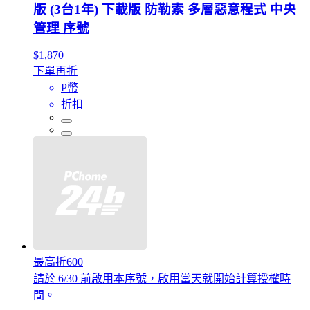
版 (3台1年) 下載版 防勒索 多層惡意程式 中央
管理 序號
$1,870
下單再折
P幣
折扣
最高折600
請於 6/30 前啟用本序號，啟用當天就開始計算授權時
間。