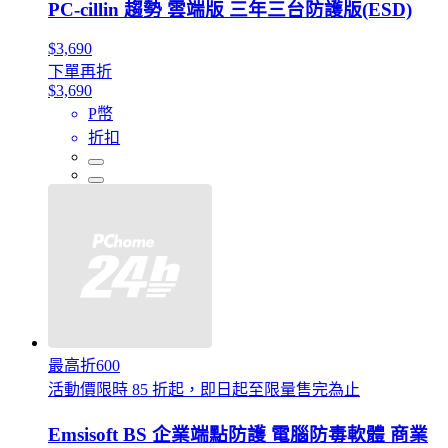
PC-cillin 趨勢 雲端版 三年三台防護版(ESD)
$3,690
下單再折
$3,690
P幣
折扣
最高折600
活動價限時 85 折起，即日起至限量售完為止
Emsisoft BS 企業端點防護 電腦防毒軟體 商業