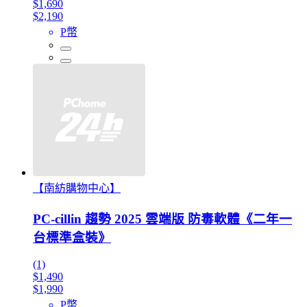
$1,690
$2,190
P幣
【南紡購物中心】
PC-cillin 趨勢 2025 雲端版 防毒軟體《二年一
台標準盒裝》
(1)
$1,490
$1,990
P幣