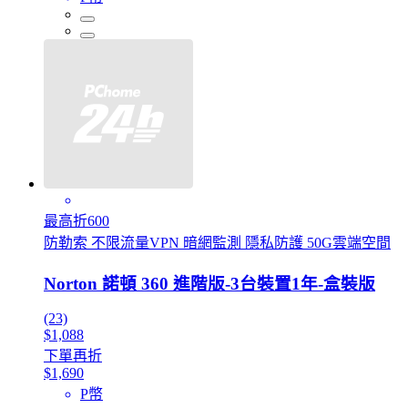
最高折600
防勒索 不限流量VPN 暗網監測 隱私防護 50G雲端空間
Norton 諾頓 360 進階版-3台裝置1年-盒裝版
(23)
$1,088
下單再折
$1,690
P幣