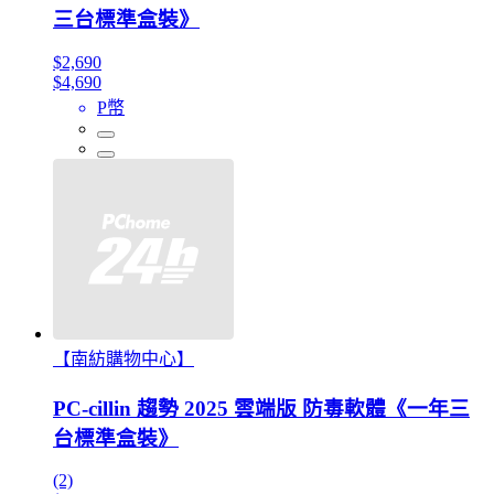
三台標準盒裝》
$2,690
$4,690
P幣
【南紡購物中心】
PC-cillin 趨勢 2025 雲端版 防毒軟體《一年三
台標準盒裝》
(2)