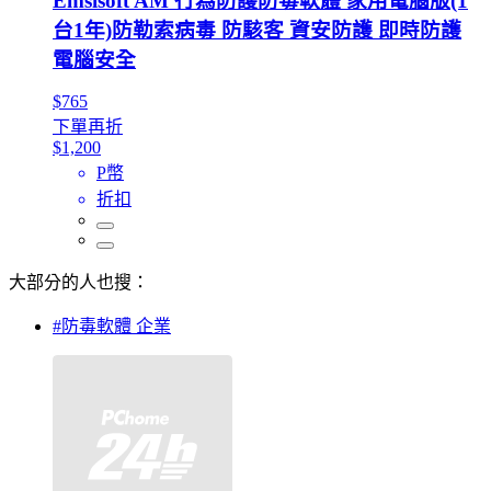
Emsisoft AM 行為防護防毒軟體 家用電腦版(1
台1年)防勒索病毒 防駭客 資安防護 即時防護
電腦安全
$765
下單再折
$1,200
P幣
折扣
大部分的人也搜：
#防毒軟體 企業