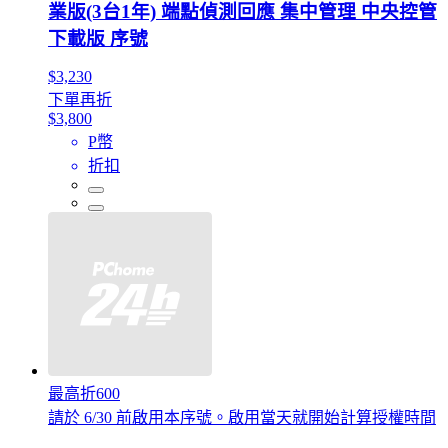
業版(3台1年) 端點偵測回應 集中管理 中央控管
下載版 序號
$3,230
下單再折
$3,800
P幣
折扣
最高折600
請於 6/30 前啟用本序號。啟用當天就開始計算授權時間