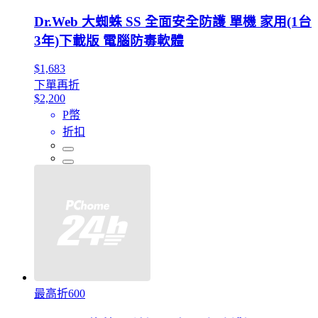
Dr.Web 大蜘蛛 SS 全面安全防護 單機 家用(1台
3年)下載版 電腦防毒軟體
$1,683
下單再折
$2,200
P幣
折扣
最高折600