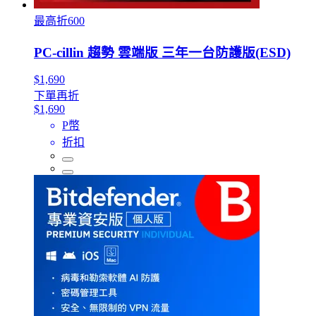
最高折600
PC-cillin 趨勢 雲端版 三年一台防護版(ESD)
$1,690
下單再折
$1,690
P幣
折扣