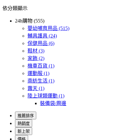
依分類顯示
24h購物 (555)
嬰幼哺育用品
(515)
輔具護具
(24)
保健用品
(6)
鞋材
(3)
家飾
(2)
機車百貨
(1)
運動服
(1)
南紡生活
(1)
露天
(1)
陸上球類運動
(1)
裝備袋/周邊
推薦排序
熱銷度
新上架
價格