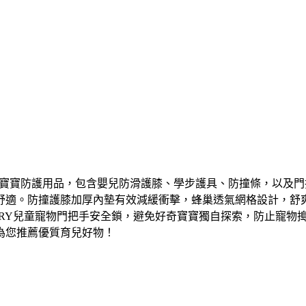
款寶寶防護用品，包含嬰兒防滑護膝、學步護具、防撞條，以及
適。防撞護膝加厚內墊有效減緩衝擊，蜂巢透氣網格設計，舒爽不悶
IRY兒童寵物門把手安全鎖，避免好奇寶寶獨自探索，防止寵物
為您推薦優質育兒好物！