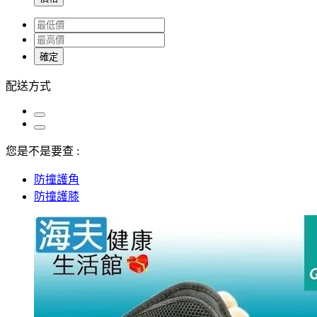
確定
配送方式
您是不是要查 :
防撞護角
防撞護膝