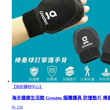
【南紡購物中心】
海夫健康生活館 Greaten 極騰護具 防撞墊片 棒壘
$1,150