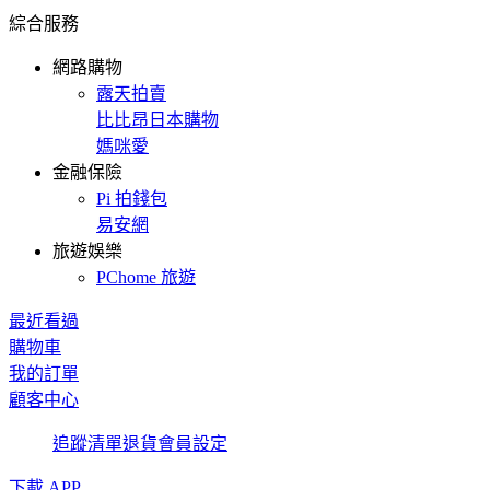
綜合服務
網路購物
露天拍賣
比比昂日本購物
媽咪愛
金融保險
Pi 拍錢包
易安網
旅遊娛樂
PChome 旅遊
最近看過
購物車
我的訂單
顧客中心
追蹤清單
退貨
會員設定
下載 APP