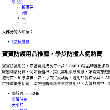
$1,380
折價券
P幣
大部分的人也搜：
#防摔護具
寶寶防護用品推薦，學步防撞人氣熱賣
寶寶防護用品，守護寶貝成長每一步！OMRUI等品牌推出多
膚無刺激材質，例如新疆棉，提供雲般柔軟觸感，讓寶寶穿戴舒
泡材質，加厚減震回彈，可自定義裁剪，適用於各種家具。 A
供多重優惠促銷。現在選購最新寶寶防護用品，人氣熱賣中，
關於PChome24h
榮耀時刻
大事記