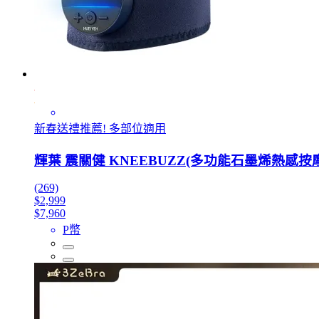
新春送禮推薦! 多部位適用
輝葉 震關健 KNEEBUZZ(多功能石墨烯熱感按摩
(269)
$2,999
$7,960
P幣