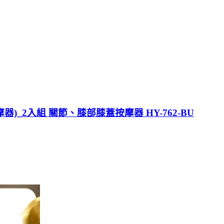
器)_2入組 關節、膝部膝蓋按摩器 HY-762-BU