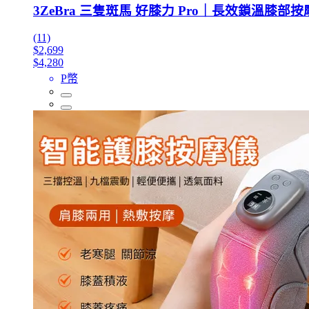
3ZeBra 三隻斑馬 好膝力 Pro｜長效鎖溫膝部按
(11)
$2,699
$4,280
P幣