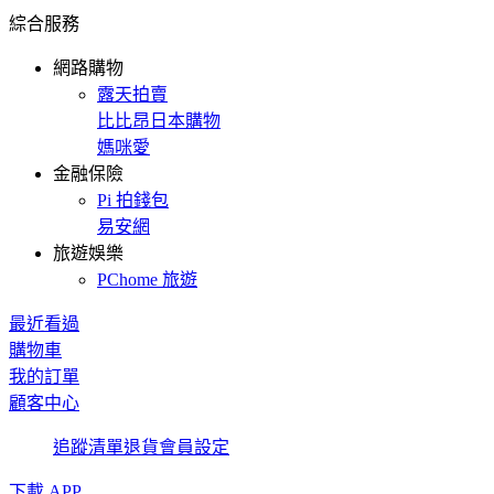
綜合服務
網路購物
露天拍賣
比比昂日本購物
媽咪愛
金融保險
Pi 拍錢包
易安網
旅遊娛樂
PChome 旅遊
最近看過
購物車
我的訂單
顧客中心
追蹤清單
退貨
會員設定
下載 APP