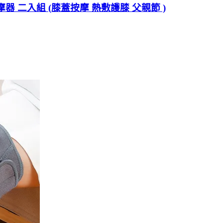
摩器 二入組 (膝蓋按摩 熱敷護膝 父親節 )