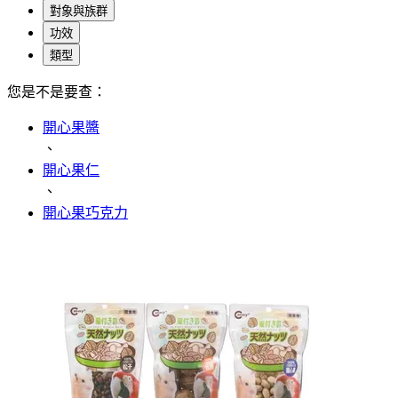
對象與族群
功效
類型
您是不是要查：
開心果醬
、
開心果仁
、
開心果巧克力