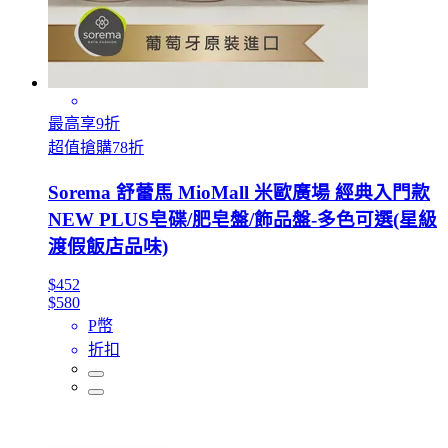
最高享9折
超值搶購78折
Sorema 舒蕾馬 MioMall 米歐廣場 經典入門款
NEW PLUS皂碟/肥皂盤/飾品盤-多色可選(星級
渡假飯店品味)
$452
$580
P幣
折扣