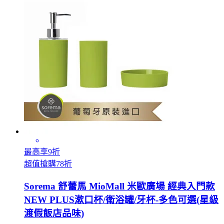
最高享9折
超值搶購78折
Sorema 舒蕾馬 MioMall 米歐廣場 經典入門款
NEW PLUS漱口杯/衛浴罐/牙杯-多色可選(星級
渡假飯店品味)