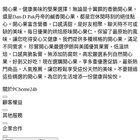
開心果，健康美味的堅果選擇！無論是十翼饌的香脆開心果，
還是Dan-D Pak丹帝的鹹香開心果，都是您休閒時刻的絕佳點
心。開心果富含營養，口感清甜，是好友相聚、聊天時不可或
缺的美味。每日優果的烘焙原味開心果仁，保留了最原始的風
味，讓您吃得安心又健康。我們提供多種規格的開心果，滿足
不同需求。 珍實開心果嚴選伊朗與美國優質果實，低溫烘
焙，口感爽脆紮實，無添加防腐劑。高宏嚴選系列自然開心
果，好剝又好吃！現在選購開心果，享多重優惠促銷，最新熱
門商品，人氣推薦，讓您輕鬆享受這份天然的美味。不要錯過
這些精選的開心果，為您的生活增添一份健康與愉悅。
關於PChome24h
顧客權益
其他服務
企業合作