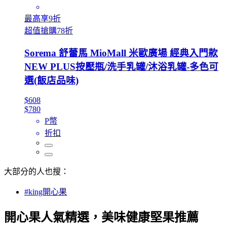
最高享9折
超值搶購78折
Sorema 舒蕾馬 MioMall 米歐廣場 經典入門款
NEW PLUS按壓瓶/洗手乳罐/沐浴乳罐-多色可
選(飯店品味)
$608
$780
P幣
折扣
大部分的人也搜：
#king開心果
開心果人氣精選，美味健康堅果推薦