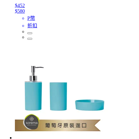
$452
$580
P幣
折扣