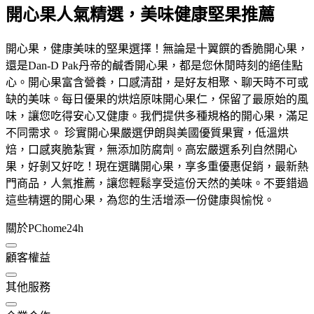
開心果人氣精選，美味健康堅果推薦
開心果，健康美味的堅果選擇！無論是十翼饌的香脆開心果，
還是Dan-D Pak丹帝的鹹香開心果，都是您休閒時刻的絕佳點
心。開心果富含營養，口感清甜，是好友相聚、聊天時不可或
缺的美味。每日優果的烘焙原味開心果仁，保留了最原始的風
味，讓您吃得安心又健康。我們提供多種規格的開心果，滿足
不同需求。 珍實開心果嚴選伊朗與美國優質果實，低溫烘
焙，口感爽脆紮實，無添加防腐劑。高宏嚴選系列自然開心
果，好剝又好吃！現在選購開心果，享多重優惠促銷，最新熱
門商品，人氣推薦，讓您輕鬆享受這份天然的美味。不要錯過
這些精選的開心果，為您的生活增添一份健康與愉悅。
關於PChome24h
顧客權益
其他服務