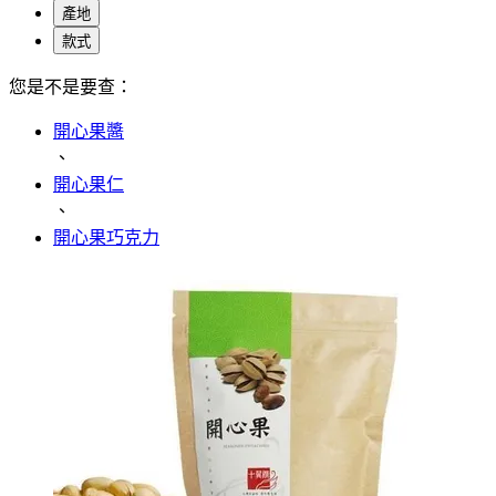
產地
款式
您是不是要查：
開心果醬
、
開心果仁
、
開心果巧克力