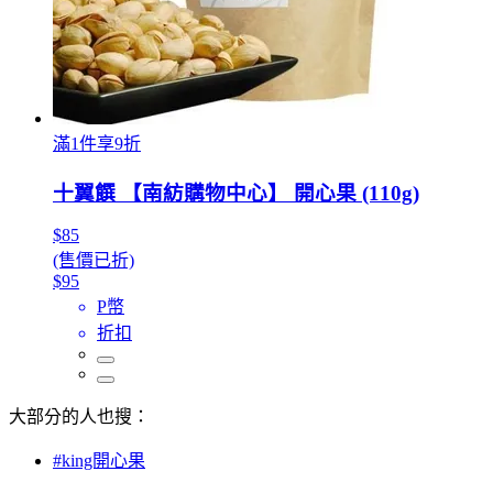
滿1件享9折
十翼饌 【南紡購物中心】 開心果 (110g)
$85
(售價已折)
$95
P幣
折扣
大部分的人也搜：
#king開心果